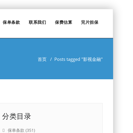
保单条款
联系我们
保费估算
完片担保
首页
/
Posts tagged "影视金融"
分类目录
保单条款
(351)