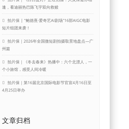
逢，看迪丽热巴陈飞宇双向救赎
拍片保 | “鲍德熹·爱奇艺AI剧场”16部AIGC电影
短片组团来袭！
拍片保｜2026年全国微短剧拍摄取景地盘点—广
州篇
拍片保｜《冬去春来》热播中：六个北漂人，一
个小旅馆，感受人间冷暖
拍片保｜第16届北京国际电影节官宣4月16日至
4月25日举办
文章归档