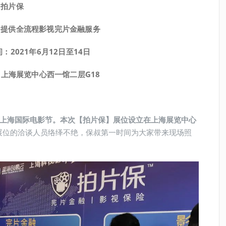
拍片保
，提供全流程影视完片金融服务
间：
2021
年
6
月
12
日至
14
日
上海展览中心西一馆二层G18
上海国际电影节。本次【拍片保】展位设立在上海展览中心
展位的洽谈人员络绎不绝，保叔第一时间为大家带来现场照