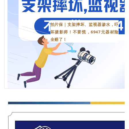
拍片保｜支架摔坏、监视器渗水，吓
坏摄影师！不要慌，6947元器材险
全赔了！