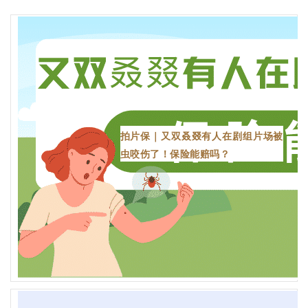
拍片保｜又双叒叕有人在剧组片场被
虫咬伤了！保险能赔吗？