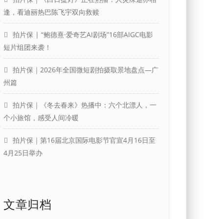
逢，看迪丽热巴陈飞宇双向救赎
拍片保 | “鲍德熹·爱奇艺AI剧场”16部AIGC电影
短片组团来袭！
拍片保｜2026年全国微短剧拍摄取景地盘点—广
州篇
拍片保｜《冬去春来》热播中：六个北漂人，一
个小旅馆，感受人间冷暖
拍片保｜第16届北京国际电影节官宣4月16日至
4月25日举办
文章归档