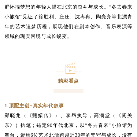
群怀揣梦想的年轻人描在北京的奋斗与成长。“冬去春来
小旅馆”见证了徐胜利、庄庄、沈冉冉、陶亮亮等北漂青
年的艺术追梦历程，展现他们在剧本创作、音乐表演等
领域的现实困境与成长蜕变。
精彩看点
1.顶配主创+真实年代叙事
郑晓龙（《甄嬛传》）、李昂执导，高满堂（《闯关
东》）执笔；锚定90年代北京，以“冬去春来”小旅馆为
舞台，聚焦6位艺术北漂跨越近30年的坚守与成长，没有