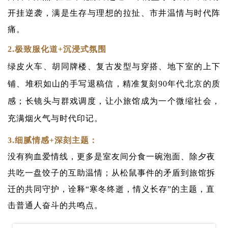
开挂逆袭，满是生存与理想的拉扯、市井温情与时代阵
痛。
2.
极致服化道+沉浸式氛围
绿皮火车、胡同牌楼、复古发型与穿搭、地下室的上下
铺、堆积如山的手写退稿信，精准复刻90年代北京的质
感；长镜头与群戏调度，让小旅馆成为一个微缩社会，
充满烟火气与时代印记。
3.
细腻情感+深刻主题：
没有狗血爱情线，更多是室友间分食一碗泡面、除夕夜
共吃一盘饺子的互助温情；从松鼠事件的矛盾到旅馆拆
迁的共同守护，诠释“寒冬终逝，情义长存”的主题，直
击普通人奋斗的共鸣点。