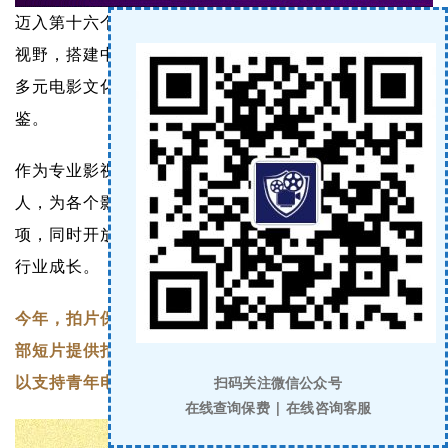
迈入第十六个年头，北京国际电影节将以更广阔的国际
视野，搭建中国电影与世界对话的桥梁，集中展示全球
多元电影文化，促进产业资源高效对接，推动文明互
鉴。
作为专业影视保险服务商，拍片保致力于扶持电影新
人，为各个影展创投及训练营板块提供保险赞助及奖
项，同时开放项目投递，为青年电影人提供帮助，鼓励
行业成长。
今年，
拍片保将继续为北京国际电影节
创投训练营中的
4
部短片
提供
拍摄期间的影视器材保险、全体人员保险，
扫码关注微信公众号
以支持青年电影人的创作
。期待4月首映！
在线查询保费 | 在线咨询客服