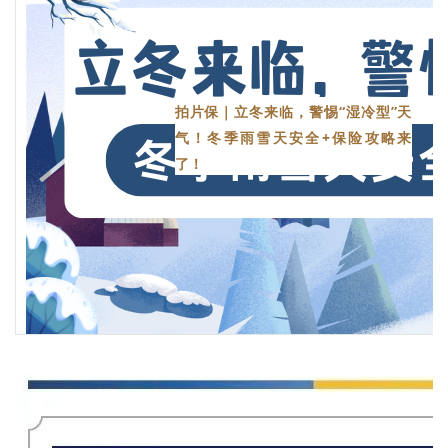
拍片保｜立冬来临，警惕“湿冷型”天
气！冬季雨雪天安全+保险攻略来
了！