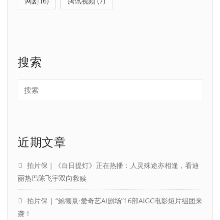
网剧
(6)
腾讯视频
(7)
搜索
近期文章
拍片保｜《白日提灯》正在热播：人灵殊途亦相逢，看迪
丽热巴陈飞宇双向救赎
拍片保 | “鲍德熹·爱奇艺AI剧场”16部AIGC电影短片组团来
袭！