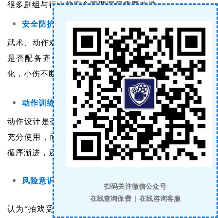
很多剧组与行业的安全管理漏洞需要改进：
安全防护不到位
武术、动作戏训练/拍摄前，防护装备、护具、缓冲措施
是否配备齐全；很多剧组为赶进度、省成本，防护简
化，小伤不断，最后变成大伤。
动作训练与拍摄流程不规范
动作设计是否超出演员承受能力；
专业武指、替身是否
充分使用，而非让演员硬上高难度动作；训练强度是否
循序渐进，还是突击训练、疲劳训练。
风险意识淡薄
扫码关注微信公众号
在线查询保费 | 在线咨询客服
认为“拍戏受伤很正常”，把高危当常态，
事前不做风险