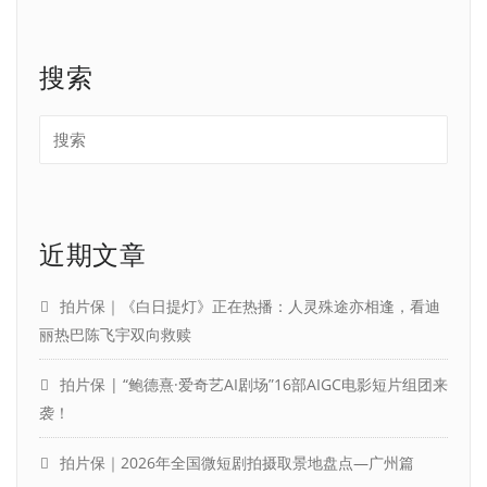
搜索
近期文章
拍片保｜《白日提灯》正在热播：人灵殊途亦相逢，看迪
丽热巴陈飞宇双向救赎
拍片保 | “鲍德熹·爱奇艺AI剧场”16部AIGC电影短片组团来
袭！
拍片保｜2026年全国微短剧拍摄取景地盘点—广州篇