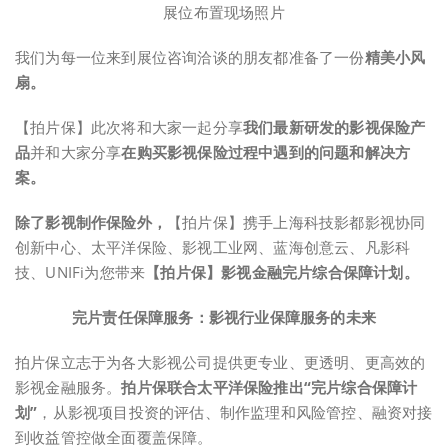
展位布置现场照片
我们为每一位来到展位咨询洽谈的朋友都准备了一份
精美小风
扇。
【拍片保】此次将和大家一起分享
我们最新研发的影视保险产
品
并和大家分享
在购买影视保险过程中遇到的问题和解决方
案。
除了影视制作保险外，
【拍片保】携手上海科技影都影视协同
创新中心、太平洋保险、影视工业网、蓝海创意云、凡影科
技、UNIFi为您带来
【拍片保】影视金融完片综合保障计划。
完片责任保障服务：影视行业保障服务的未来
拍片保立志于为各大影视公司提供更专业、更透明、更高效的
影视金融服务。
拍片保联合太平洋保险推出“完片综合保障计
划”
，从影视项目投资的评估、制作监理和风险管控、融资对接
到收益管控做全面覆盖保障。