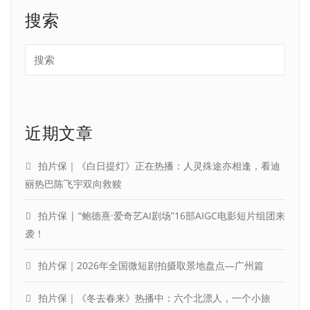
搜索
近期文章
拍片保｜《白日提灯》正在热播：人灵殊途亦相逢，看迪
丽热巴陈飞宇双向救赎
拍片保 | “鲍德熹·爱奇艺AI剧场”16部AIGC电影短片组团来
袭！
拍片保｜2026年全国微短剧拍摄取景地盘点—广州篇
拍片保｜《冬去春来》热播中：六个北漂人，一个小旅