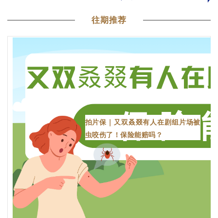
往期推荐
拍片保｜又双叒叕有人在剧组片场被
虫咬伤了！保险能赔吗？