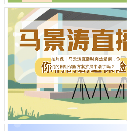
拍片保｜马景涛直播时突然晕倒，你
们的剧组保险方案扩展中暑了吗？