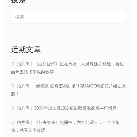
近期文章
拍片保｜《白日提灯》正在热播：人灵殊途亦相逢，看迪
丽热巴陈飞宇双向救赎
拍片保 | “鲍德熹·爱奇艺AI剧场”16部AIGC电影短片组团来
袭！
拍片保｜2026年全国微短剧拍摄取景地盘点—广州篇
拍片保｜《冬去春来》热播中：六个北漂人，一个小旅
馆，感受人间冷暖