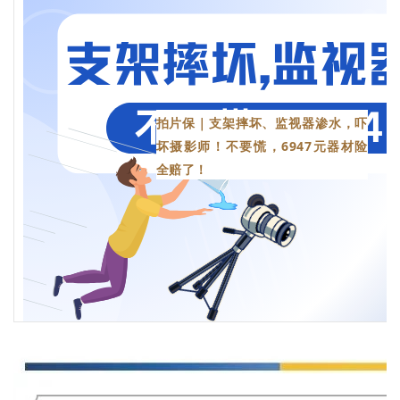
拍片保｜支架摔坏、监视器渗水，吓
坏摄影师！不要慌，6947元器材险
全赔了！