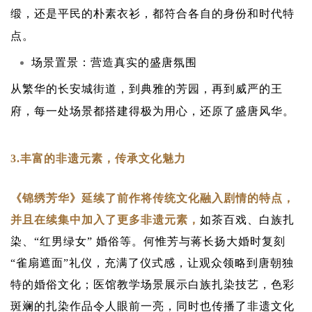
缎，还是平民的朴素衣衫，都符合各自的身份和时代特
点。
场景置景：营造真实的盛唐氛围
从繁华的长安城街道，到典雅的芳园，再到威严的王
府，每一处场景都搭建得极为用心，还原了盛唐风华。
3.丰富的非遗元素，传承文化魅力
《锦绣芳华》延续了前作将传统文化融入剧情的特点，
并且在续集中加入了更多非遗元素，
如茶百戏、白族扎
染、“红男绿女” 婚俗等。何惟芳与蒋长扬大婚时复刻
“雀扇遮面”礼仪，充满了仪式感，让观众领略到唐朝独
特的婚俗文化；医馆教学场景展示白族扎染技艺，色彩
斑斓的扎染作品令人眼前一亮，同时也传播了非遗文化