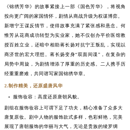
《锦绣芳华》的故事紧接上一部《国色芳华》，将视角
投向更广阔的家国情怀，剧情从商战升级为权谋博弈。
新增宁王谋反情节，使得故事充满了紧张感和悬念。何
惟芳从花商成功转型为实业家，她不仅创办平价医馆教
授百姓立业，还暗中相助蒋长扬对抗宁王叛乱，实现以
商济世的宏大理想。蒋长扬变身“双面间谍”，在复杂的
局势中周旋，为剧情增添了厚重的历史感。二人携手历
经重重磨难，共同谱写家国锦绣华章。
2.制作精美，还原盛唐风华
服饰妆容：高度还原唐朝风貌。
剧组在服饰妆容上可谓下足了功夫，精心准备了众多大
唐复原妆。剧中人物的服饰款式多样，色彩鲜艳，完美
展现了唐朝服饰的华丽与大气，无论是贵族的绫罗绸