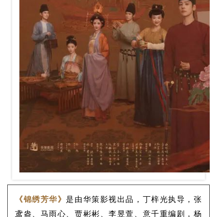
《锦绣芳华》
是由华策影视出品，丁梓光执导，张
鸢盎、马雨心、贾彬彬、李昱萱、意千重编剧，杨