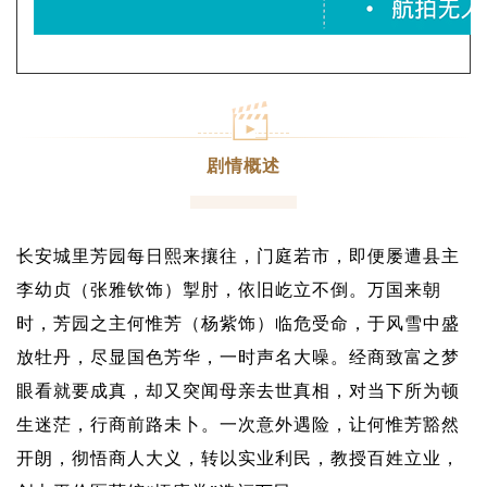
剧情概述
长安城里芳园每日熙来攘往，门庭若市，即便屡遭县主
李幼贞（张雅钦饰）掣肘，依旧屹立不倒。万国来朝
时，芳园之主何惟芳（杨紫饰）临危受命，于风雪中盛
放牡丹，尽显国色芳华，一时声名大噪。经商致富之梦
眼看就要成真，却又突闻母亲去世真相，对当下所为顿
生迷茫，行商前路未卜。
一次意外遇险，让何惟芳豁然
开朗，彻悟商人大义，转以实业利民，教授百姓立业，