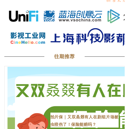
往期推荐
拍片保｜又双叒叕有人在剧组片场被
虫咬伤了！保险能赔吗？