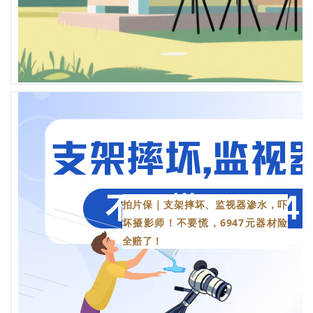
拍片保｜支架摔坏、监视器渗水，吓
坏摄影师！不要慌，6947元器材险
全赔了！