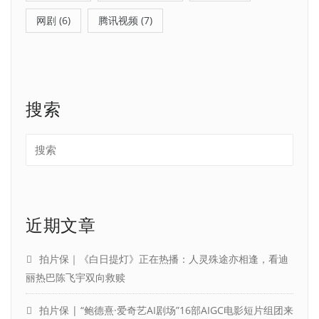
网剧
(6)
腾讯视频
(7)
搜索
近期文章
拍片保｜《白日提灯》正在热播：人灵殊途亦相逢，看迪
丽热巴陈飞宇双向救赎
拍片保 | “鲍德熹·爱奇艺AI剧场”16部AIGC电影短片组团来