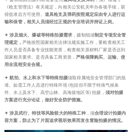
《枪支管理法》有关规定，向相关公安机关申办各项手续，获
得批准后方可使用。
道具枪支及弹药按照规定应由专人进行运
输和保管，相关人员须经过正规的专业培训并持证上岗。
✦
涉及烟火、爆破等特殊拍摄需求
，摄制组须
制定专项安全管
理规定，
严格按照国家相关法律法规实施工作，要检查相关工
作人员是否具备专业技能资质，检查相关原材料厂家是否达到
国家相关要求、是否具备工商资质，
严格保障购买、运输、使
用全流程安全合规。
✦
航拍、水上和水下等特殊拍摄
须取得属地安全管理部门的批
准。如需工作人员进行特殊环境 (包括但不限于特殊气候条
件、水上及水下、高空山林、高海拔地区等) 拍摄，
须对拍摄
方案进行充分论证，做好安全防护措施。
✦
涉及武行、特技等风险较大的特殊工种
，须
合理设计拍摄内
容方案
，防止为了片面追求视听效果而发生冒险拍摄的情况。