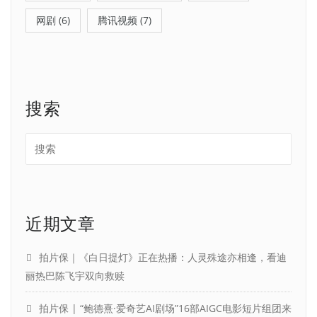
网剧
(6)
腾讯视频
(7)
搜索
近期文章
拍片保｜《白日提灯》正在热播：人灵殊途亦相逢，看迪
丽热巴陈飞宇双向救赎
拍片保 | “鲍德熹·爱奇艺AI剧场”16部AIGC电影短片组团来