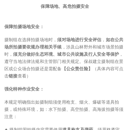
保障场地、高危拍摄安全
保障拍摄场地安全：
摄制组在选择拍摄场地时，
须对场地进行安全评估
，
如在公共
场所拍摄要依规办理相关手续
，涉及山林野外和城市场景拍摄
时，
须充分做好生态环境、城市公共设施及行人安全等保护
，
遵守当地法律法规和主管部门相关规定。保叔建立摄制组在景
区或公众场合拍摄还是需配备
【公众责任险】
（具体内容可点
击
链接
查看）
强化特种作业安全：
本规定明确指出如摄制组须使用枪支、烟火、爆破等道具拍
摄，或特殊环境，如：水下拍摄、高空拍摄、高海拔拍摄等须
注意：
✦ 摄制组因拍摄内容需要使用
道具枪支及弹药
，须严格遵守