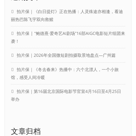
拍片保｜《白日提灯》正在热播：人灵殊途亦相逢，看迪
丽热巴陈飞宇双向救赎
拍片保 | “鲍德熹·爱奇艺AI剧场”16部AIGC电影短片组团来
袭！
拍片保｜2026年全国微短剧拍摄取景地盘点—广州篇
拍片保｜《冬去春来》热播中：六个北漂人，一个小旅
馆，感受人间冷暖
拍片保｜第16届北京国际电影节官宣4月16日至4月25日
举办
文章归档