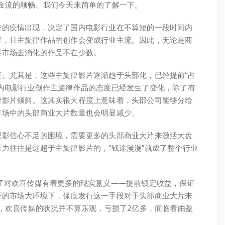
金流的顺畅。我们今天来简单的了解一下。
来的疫情出现，决定了国内电影行业在不算短的一段时间内
容，且主旋律作品的创作会变成行业主流。因此，无论是商
要市场去消化的作品不在少数。
。尤其是，这些主旋律影片逐渐趋于头部化，已经提前“占
内电影行业创作主旋律作品的态度已经发生了变化，除了有
律影片倾斜。这其实很大程度上意味着，头部公司能够分给
市场中的头部商业大片数量也会明显减少。
观影信心不足的困境，需要更多的头部商业大片来激活大盘
力往往是远超于主旋律影片的，“钱途漫漫”就成了整个行业
了对欢喜传媒有着更多的现实意义——提前锁定收益，保证
样的市场大环境下，保底发行这一手段对于头部商业大片来
看，欢喜传媒的状况并不算乐观，亏损了2亿多，面临着由盈