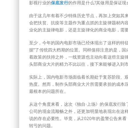
影视行业的
保底发行
的作用是什么?其做用是保证现
由于这几年有着不少特殊历史节点，再加上突如其
会把扶贫、抗疫等主题作为重点抓的主旋律题材内
业化的主旋律电影，还是主旋律化的商业电影，需
至少，今年的国内电影市场已经体现出了这样的特征
据”了传统四大档期的位置。同样值得注意的是，国
着政策的扶持之外，一线资源也主动向着这些主旋
头部商业大片的精力不比以往，接下来能够进入到
实际上，国内电影市场面临着长期处于复苏阶段、
热度。然而，制作头部商业大片所需要承担的成本压
最根本的问题所在。
从这个角度来看，这次《独自·上场》的保底发行除
公司的现金流顺畅之外，还更加明显地表现出在这
说的存在必要性。毕竟，从2020年的盈警公告来
转亏的问题。