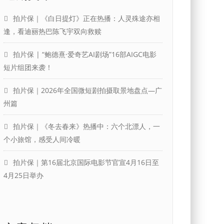
拍片保｜《白日提灯》正在热播：人灵殊途亦相
逢，看迪丽热巴陈飞宇双向救赎
拍片保 | “鲍德熹·爱奇艺AI剧场”16部AIGC电影
短片组团来袭！
拍片保｜2026年全国微短剧拍摄取景地盘点—广
州篇
拍片保｜《冬去春来》热播中：六个北漂人，一
个小旅馆，感受人间冷暖
拍片保｜第16届北京国际电影节官宣4月16日至
4月25日举办