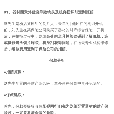
0
1、
器材因意外磕碰导致镜头及机身损坏却遭到拒赔
刘先生是横店某剧组的制片人，去年9月他所在的剧组开机
前，刘先生在某保险公司购买了器材的财产综合保险，开机
后，在拍摄过程中，剧组高处的
道具掉落磕碰到了摄像机，造
成摄影镜头镜片碎裂、机身刮花等问题
，在送去专业机构维修
后，
维修费用遭到了保险公司的拒赔。
保叔分析
●拒赔原因：
刘先生配置的是财产综合险，意外是在保险中责任免除的。
●保叔建议：
首先，保叔要提醒各位
影视同行们在为剧组配置器材的财产保
险时，一定要看清保险的条款。