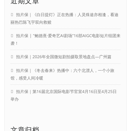
近期文章
拍片保｜《白日提灯》正在热播：人灵殊途亦相逢，看迪
丽热巴陈飞宇双向救赎
拍片保 | “鲍德熹·爱奇艺AI剧场”16部AIGC电影短片组团来
袭！
拍片保｜2026年全国微短剧拍摄取景地盘点—广州篇
拍片保｜《冬去春来》热播中：六个北漂人，一个小旅
馆，感受人间冷暖
拍片保｜第16届北京国际电影节官宣4月16日至4月25日
举办
文章归档