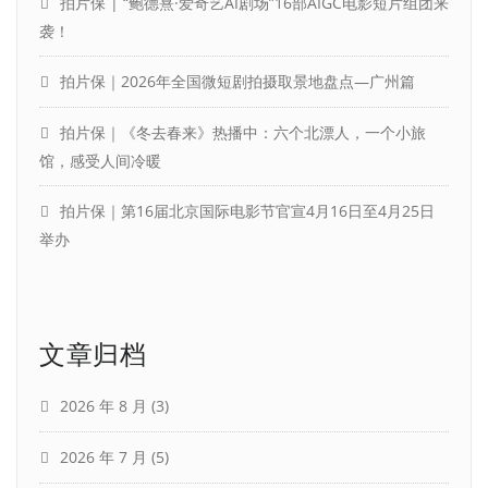
拍片保 | “鲍德熹·爱奇艺AI剧场”16部AIGC电影短片组团来
袭！
拍片保｜2026年全国微短剧拍摄取景地盘点—广州篇
拍片保｜《冬去春来》热播中：六个北漂人，一个小旅
馆，感受人间冷暖
拍片保｜第16届北京国际电影节官宣4月16日至4月25日
举办
文章归档
2026 年 8 月
(3)
2026 年 7 月
(5)