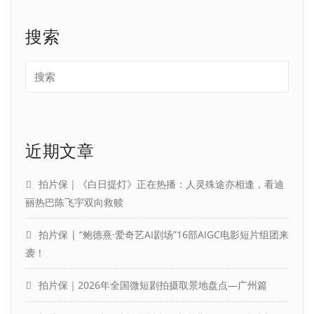
搜索
近期文章
拍片保｜《白日提灯》正在热播：人灵殊途亦相逢，看迪
丽热巴陈飞宇双向救赎
拍片保 | “鲍德熹·爱奇艺AI剧场”16部AIGC电影短片组团来
袭！
拍片保｜2026年全国微短剧拍摄取景地盘点—广州篇