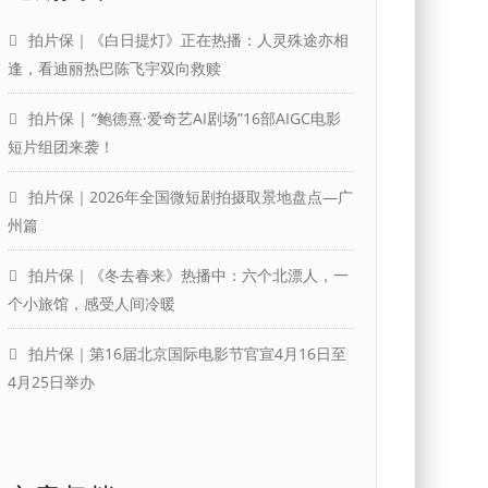
拍片保｜《白日提灯》正在热播：人灵殊途亦相
逢，看迪丽热巴陈飞宇双向救赎
拍片保 | “鲍德熹·爱奇艺AI剧场”16部AIGC电影
短片组团来袭！
拍片保｜2026年全国微短剧拍摄取景地盘点—广
州篇
拍片保｜《冬去春来》热播中：六个北漂人，一
个小旅馆，感受人间冷暖
拍片保｜第16届北京国际电影节官宣4月16日至
4月25日举办