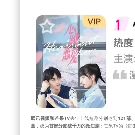
腾讯视频和芒果TV
去年上线短剧分别达到
121部
量
，成为
首部分账破千万的微短剧
；芒果TV的《进