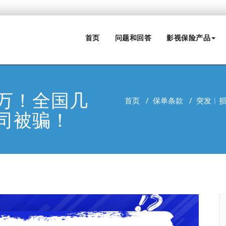
首页
问题和回答
影视保险产品
万！全国几
首页
/
保单条款
/
突发︱
司被骗！