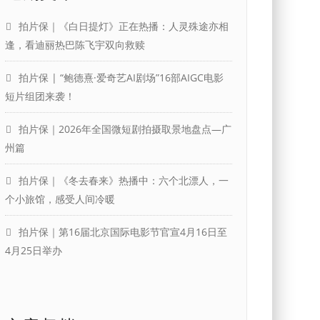
拍片保｜《白日提灯》正在热播：人灵殊途亦相
逢，看迪丽热巴陈飞宇双向救赎
拍片保 | “鲍德熹·爱奇艺AI剧场”16部AIGC电影
短片组团来袭！
拍片保｜2026年全国微短剧拍摄取景地盘点—广
州篇
拍片保｜《冬去春来》热播中：六个北漂人，一
个小旅馆，感受人间冷暖
拍片保｜第16届北京国际电影节官宣4月16日至
4月25日举办