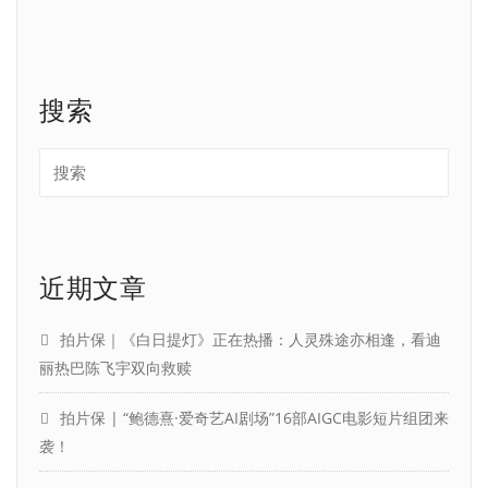
搜索
近期文章
拍片保｜《白日提灯》正在热播：人灵殊途亦相逢，看迪
丽热巴陈飞宇双向救赎
拍片保 | “鲍德熹·爱奇艺AI剧场”16部AIGC电影短片组团来
袭！