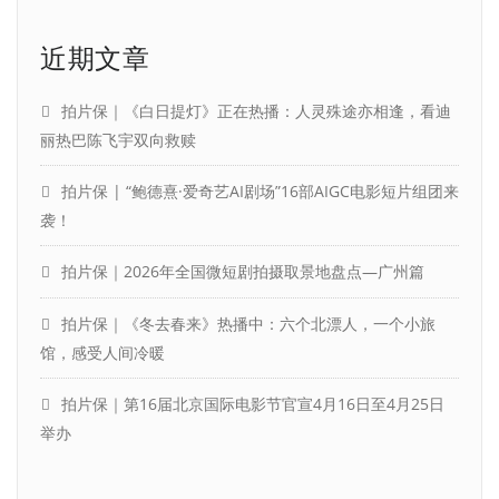
近期文章
拍片保｜《白日提灯》正在热播：人灵殊途亦相逢，看迪
丽热巴陈飞宇双向救赎
拍片保 | “鲍德熹·爱奇艺AI剧场”16部AIGC电影短片组团来
袭！
拍片保｜2026年全国微短剧拍摄取景地盘点—广州篇
拍片保｜《冬去春来》热播中：六个北漂人，一个小旅
馆，感受人间冷暖
拍片保｜第16届北京国际电影节官宣4月16日至4月25日
举办