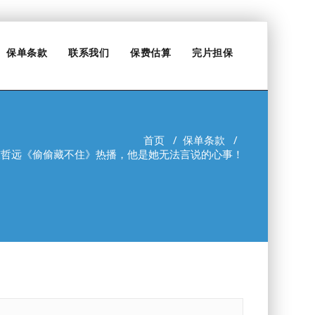
保单条款
联系我们
保费估算
完片担保
首页
/
保单条款
/
陈哲远《偷偷藏不住》热播，他是她无法言说的心事！