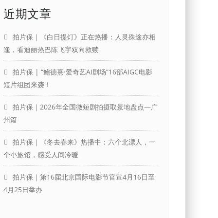
近期文章
拍片保｜《白日提灯》正在热播：人灵殊途亦相
逢，看迪丽热巴陈飞宇双向救赎
拍片保 | “鲍德熹·爱奇艺AI剧场”16部AIGC电影
短片组团来袭！
拍片保｜2026年全国微短剧拍摄取景地盘点—广
州篇
拍片保｜《冬去春来》热播中：六个北漂人，一
个小旅馆，感受人间冷暖
拍片保｜第16届北京国际电影节官宣4月16日至
4月25日举办