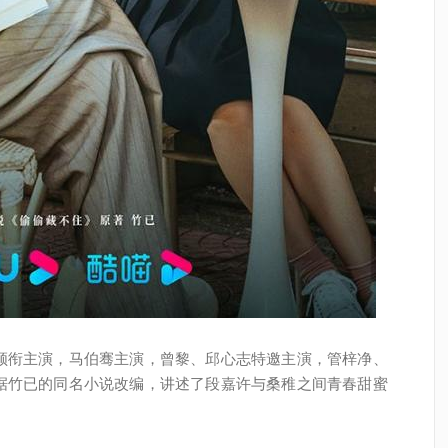
领衔主演，马伯骞主演，曾黎、邱心志特邀主演，管梓净、
据竹已的同名小说改编，讲述了段嘉许与桑稚之间青春甜蜜