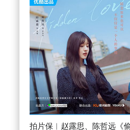
拍片保︱赵露思、陈哲远《