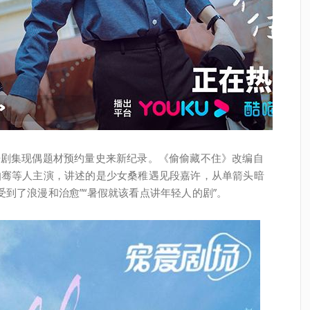
酷剧集现偶题材预约量史来新纪录。《偷偷藏不住》改编自
伯骞等人主演，讲述的是少女桑稚遇见段嘉许，从单箭头暗
到了浪漫和治愈”“暑假就该看点讲年轻人的剧”。