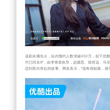
该剧未播先火，站内预约人数突破450万，创下优
竹已同名IP，由李青蓉执导，赵露思、陈哲远、马
恋到双向奔赴的故事。网友表示，“选角很贴脸，感受