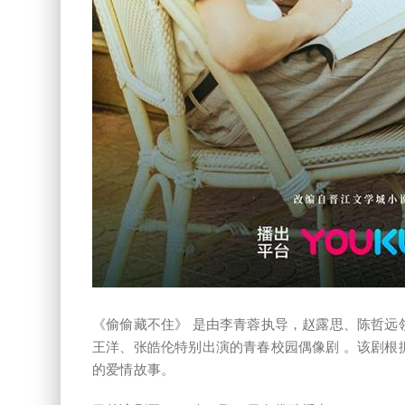
《偷偷藏不住》 是由李青蓉执导，赵露思、陈哲远
王洋、张皓伦特别出演的青春校园偶像剧 。该剧根
的爱情故事。