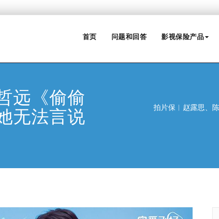
首页
问题和回答
影视保险产品
哲远《偷偷
拍片保︱赵露思、
她无法言说