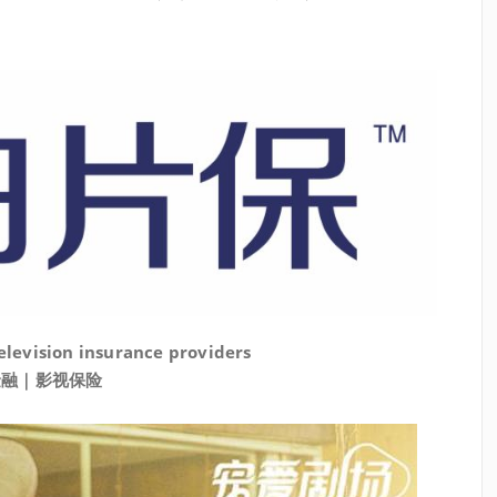
television insurance providers
金融｜影视保险