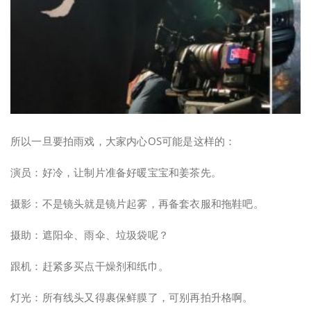
所以一旦要拍雨戏，大家内心OS可能是这样的：
演员：好冷，让制片准备好暖宝宝和姜茶先。
摄影：不是镜头就是镜片起雾，再备套衣服和拖鞋吧。
摄助：遮阳伞、雨伞、垃圾袋呢？
跟机：赶紧多买点干燥剂和纸巾。
灯光：所有线头又得裹保鲜膜了，可别再拍升格啊。