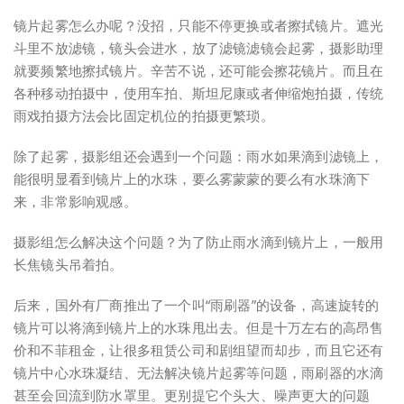
镜片起雾怎么办呢？没招，只能不停更换或者擦拭镜片。遮光
斗里不放滤镜，镜头会进水，放了滤镜滤镜会起雾，摄影助理
就要频繁地擦拭镜片。辛苦不说，还可能会擦花镜片。而且在
各种移动拍摄中，使用车拍、斯坦尼康或者伸缩炮拍摄，传统
雨戏拍摄方法会比固定机位的拍摄更繁琐。
除了起雾，摄影组还会遇到一个问题：雨水如果滴到滤镜上，
能很明显看到镜片上的水珠，要么雾蒙蒙的要么有水珠滴下
来，非常影响观感。
摄影组怎么解决这个问题？为了防止雨水滴到镜片上，一般用
长焦镜头吊着拍。
后来，国外有厂商推出了一个叫“雨刷器”的设备，高速旋转的
镜片可以将滴到镜片上的水珠甩出去。但是十万左右的高昂售
价和不菲租金，让很多租赁公司和剧组望而却步，而且它还有
镜片中心水珠凝结、无法解决镜片起雾等问题，雨刷器的水滴
甚至会回流到防水罩里。更别提它个头大、噪声更大的问题