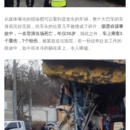
从媒体曝光的现场图可以看到是发生的车祸，整个大巴车的车
身虽完好无损，但车头的位置几乎被撞成了碎片，
据悉在该事
故中，一名导演当场死亡，年仅30岁
，除此之外，
车上乘客3
个重伤，7个轻伤
，被紧急送往医院，前一秒还奔赴在工作的
路途中，如今却冰冷的躺在床上，令人唏嘘。