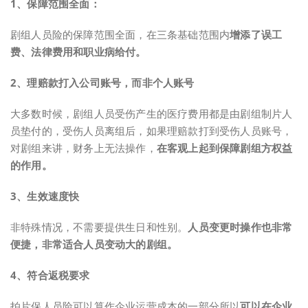
1、保障范围全面：
剧组人员险的保障范围全面，在三条基础范围内
增添了误工
费、法律费用和职业病给付。
2、理赔款打入公司账号，而非个人账号
大多数时候，剧组人员受伤产生的医疗费用都是由剧组制片人
员垫付的，受伤人员离组后，如果理赔款打到受伤人员账号，
对剧组来讲，财务上无法操作，
在
客观上起到保障剧组方权益
的作用
。
3、生效速度快
非特殊情况，不需要提供生日和性别。
人员变更时操作也非常
便捷
，
非常适合人员变动大的剧组。
4、符合返税要求
拍片保人员险可以算作企业运营成本的一部分所以
可以在企业