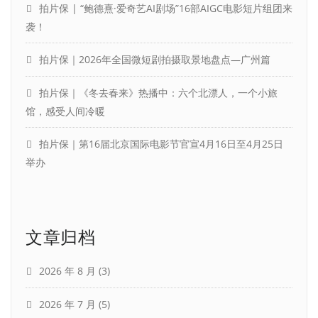
拍片保 | “鲍德熹·爱奇艺AI剧场”16部AIGC电影短片组团来
袭！
拍片保｜2026年全国微短剧拍摄取景地盘点—广州篇
拍片保｜《冬去春来》热播中：六个北漂人，一个小旅
馆，感受人间冷暖
拍片保｜第16届北京国际电影节官宣4月16日至4月25日
举办
文章归档
2026 年 8 月
(3)
2026 年 7 月
(5)