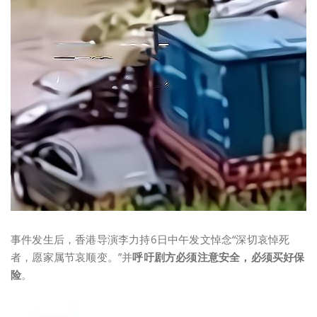
事件发生后，香港导演李力持6日中午发文悼念“深切哀悼死
者，愿家属节哀顺变。”并
呼吁剧方必须注意安全，必须买好保
险
。