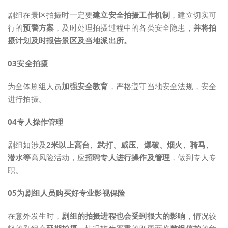
剧组在景区拍摄时一定要
建立安全拍摄工作机制
，建立切实可
行的
预警方案
，及时处理拍摄过程中的各类安全隐患，
并将拍
摄计划及时报告景区及当地派出所。
0
3
安全拍摄
为全体剧组人员
加强安全教育
，严格遵守当地安全法规，安全
进行拍摄。
0
4
专人操作管理
剧组如涉及
2米以上高台、武打、威压、爆破、烟火、骑马、
潜水等
高风险活动，应
招聘专人进行操作及管理
，做到专人专
职。
0
5
为剧组人员购买好专业影视保险
在意外发生时，
剧组的拍摄进程也会受到很大的影响
，情况较