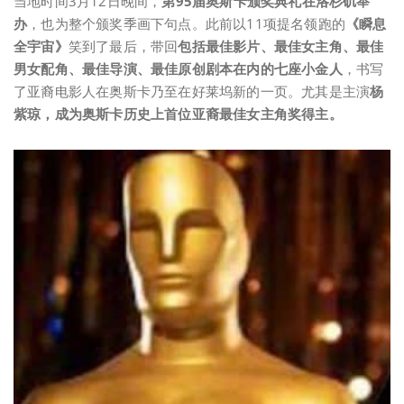
当地时间3月12日晚间，
第95届奥斯卡颁奖典礼在洛杉矶举
办
，也为整个颁奖季画下句点。此前以11项提名领跑的
《瞬息
全宇宙》
笑到了最后，带回
包括最佳影片、最佳女主角、最佳
男女配角、最佳导演、最佳原创剧本在内的七座小金人
，书写
了亚裔电影人在奥斯卡乃至在好莱坞新的一页。尤其是主演
杨
紫琼，成为奥斯卡历史上首位亚裔最佳女主角奖得主。