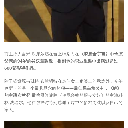
而主持人吉米·坎摩尔还在台上特别向在
《瞬息全宇宙》中饰演
父亲的94岁的吴汉章致敬，提到他的职业生涯中出演过超过
600部影视作品。
除了杨紫琼与凯特·布兰切特在最佳女主角奖上的竞逐外，今年
奥斯卡的另一个最具悬念的奖项——
最佳男主角奖
中，
《鲸》
的主演布兰登·费舍
最终战胜《伊尼舍林的报丧女妖》的主演科
林·法瑞尔。他在致辞时特别感谢了片中的搭档周洪以及自己的
家人。