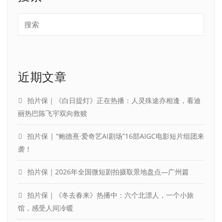
近期文章
拍片保｜《白日提灯》正在热播：人灵殊途亦相逢，看迪
丽热巴陈飞宇双向救赎
拍片保 | “鲍德熹·爱奇艺AI剧场”16部AIGC电影短片组团来
袭！
拍片保｜2026年全国微短剧拍摄取景地盘点—广州篇
拍片保｜《冬去春来》热播中：六个北漂人，一个小旅
馆，感受人间冷暖