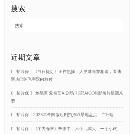
搜索
近期文章
拍片保｜《白日提灯》正在热播：人灵殊途亦相逢，看迪
丽热巴陈飞宇双向救赎
拍片保 | “鲍德熹·爱奇艺AI剧场”16部AIGC电影短片组团来
袭！
拍片保｜2026年全国微短剧拍摄取景地盘点—广州篇
拍片保｜《冬去春来》热播中：六个北漂人，一个小旅