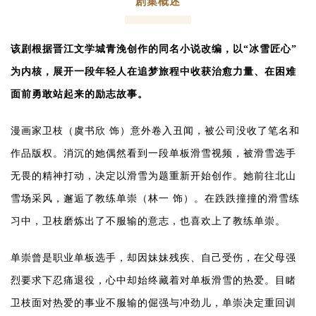
剧集概述
该剧根据晋江文学城青浼创作的同名小说改编，以“冰雪匠心”
为内核，展开一段年轻人在追梦旅程中收获治愈力量、在困难
面前勇敢站起来的励志故事。
漫画家卫枝（
虞书欣
饰）意外卷入丑闻，被公司没收了笔名和
作品版权。消沉的她偶然看到一段单板滑雪视频，被滑雪选手
无畏的精神打动，决定以滑雪为题重新开始创作。她前往北山
雪场采风，邂逅了教练单崇（
林一
饰）。在跌跌撞撞的滑雪练
习中，卫枝磨炼出了不服输的意志，也喜欢上了教练单崇。
单崇曾是职业单板选手，却因妹妹残疾、自己受伤，在父母强
烈要求下忍痛退役，心中却始终藏着对单板滑雪的热爱。目睹
卫枝面对热爱的事业不服输的倔强与冲劲儿，单崇决定重回训