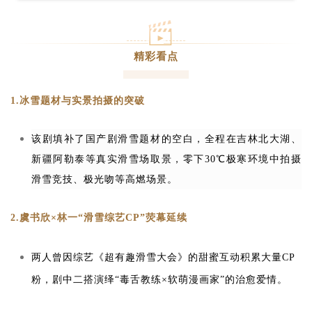
精彩看点
1.
冰雪题材与实景拍摄的突破
该剧填补了国产剧滑雪题材的空白，全程在吉林北大湖、
新疆阿勒泰等真实滑雪场取景，零下30℃极寒环境中拍摄
滑雪竞技、极光吻等高燃场景。
2.虞书欣×林一“滑雪综艺CP”荧幕延续
两人曾因综艺《超有趣滑雪大会》的甜蜜互动积累大量CP
粉，剧中二搭演绎“毒舌教练×软萌漫画家”的治愈爱情。