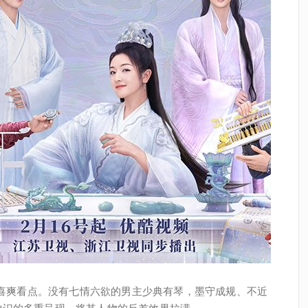
层喜爽看点。没有七情六欲的男主少典有琴，墨守成规、不近
神识的多重呈现，将其人物的反差效果拉满。