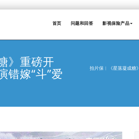
首页
问题和回答
影视保险产品
糖》重磅开
拍片保︱《星落凝成糖》
错嫁“斗”爱