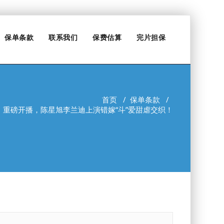
保单条款
联系我们
保费估算
完片担保
首页
/
保单条款
/
重磅开播，陈星旭李兰迪上演错嫁“斗”爱甜虐交织！