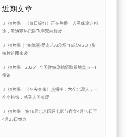
近期文章
拍片保｜《白日提灯》正在热播：人灵殊途亦相
逢，看迪丽热巴陈飞宇双向救赎
拍片保 | “鲍德熹·爱奇艺AI剧场”16部AIGC电影
短片组团来袭！
拍片保｜2026年全国微短剧拍摄取景地盘点—广
州篇
拍片保｜《冬去春来》热播中：六个北漂人，一
个小旅馆，感受人间冷暖
拍片保｜第16届北京国际电影节官宣4月16日至
4月25日举办