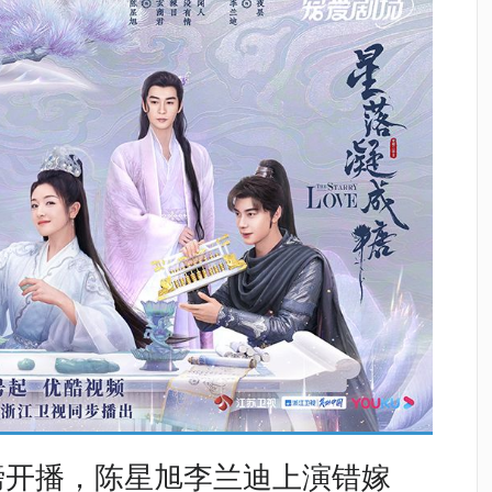
磅开播，陈星旭李兰迪上演错嫁