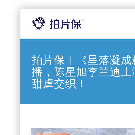
拍片保︱《星落凝成
播，陈星旭李兰迪上演
甜虐交织！