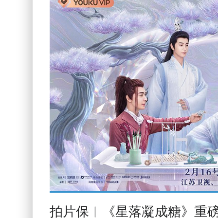
拍片保︱《星落凝成糖》重