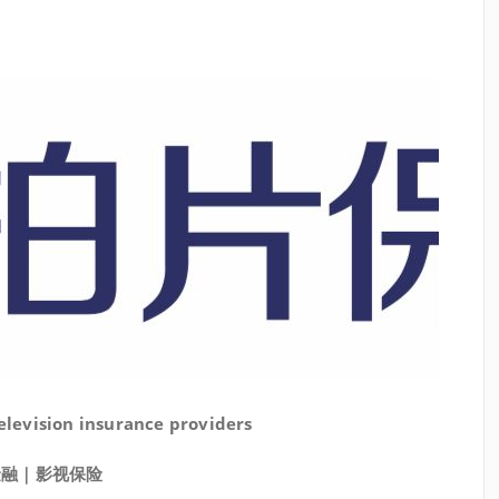
television insurance providers
金融｜影视保险