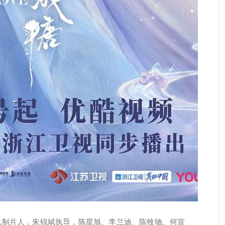
总制片人，朱锐斌执导，陈星旭、李兰迪、陈牧驰、何宣