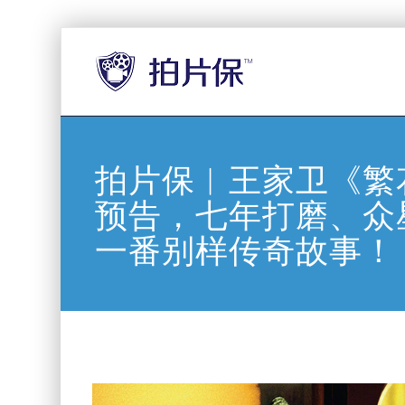
拍片保︱王家卫《繁
预告，七年打磨、众
一番别样传奇故事！