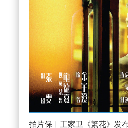
拍片保︱王家卫《繁花》发