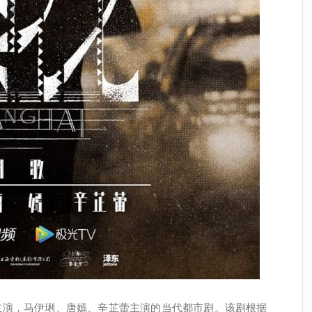
主演，马伊琍、唐嫣、辛芷蕾主演的当代都市剧。该剧根据