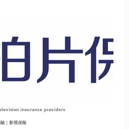
television insurance providers
金融｜影视保险