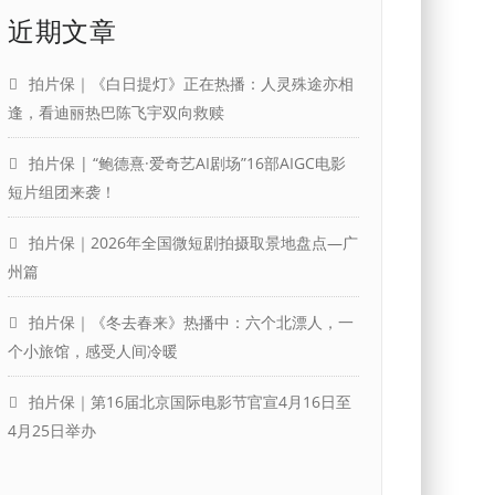
近期文章
拍片保｜《白日提灯》正在热播：人灵殊途亦相
逢，看迪丽热巴陈飞宇双向救赎
拍片保 | “鲍德熹·爱奇艺AI剧场”16部AIGC电影
短片组团来袭！
拍片保｜2026年全国微短剧拍摄取景地盘点—广
州篇
拍片保｜《冬去春来》热播中：六个北漂人，一
个小旅馆，感受人间冷暖
拍片保｜第16届北京国际电影节官宣4月16日至
4月25日举办