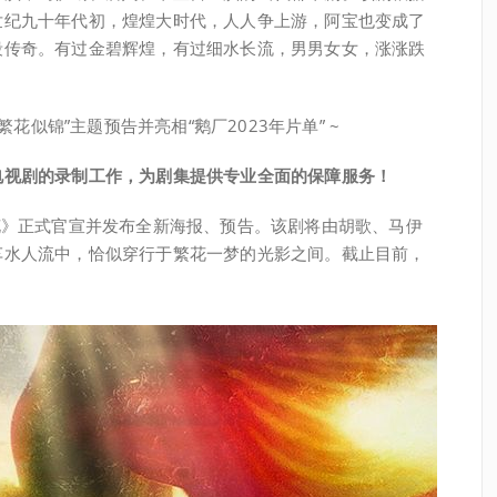
世纪九十年代初，煌煌大时代，人人争上游，阿宝也变成了
段传奇。有过金碧辉煌，有过细水长流，男男女女，涨涨跌
花似锦”主题预告并亮相“鹅厂2023年片单” ~
电视剧的录制工作，为剧集提供专业全面的保障服务！
花》正式官宣并发布全新海报、预告。该剧将由胡歌、马伊
车水人流中，恰似穿行于繁花一梦的光影之间。截止目前，