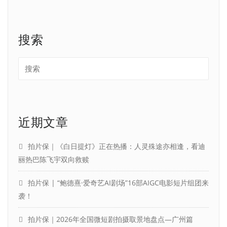
搜索
近期文章
拍片保｜《白日提灯》正在热播：人灵殊途亦相逢，看迪
丽热巴陈飞宇双向救赎
拍片保 | “鲍德熹·爱奇艺AI剧场”16部AIGC电影短片组团来
袭！
拍片保｜2026年全国微短剧拍摄取景地盘点—广州篇