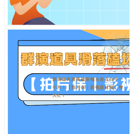
群演道具滑落磕坏镜头差点白干一
个月！【拍片保｜影视器材险】帮
大忙！