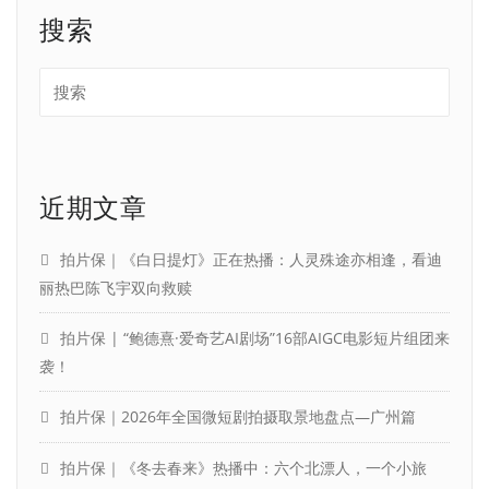
搜索
近期文章
拍片保｜《白日提灯》正在热播：人灵殊途亦相逢，看迪
丽热巴陈飞宇双向救赎
拍片保 | “鲍德熹·爱奇艺AI剧场”16部AIGC电影短片组团来
袭！
拍片保｜2026年全国微短剧拍摄取景地盘点—广州篇
拍片保｜《冬去春来》热播中：六个北漂人，一个小旅