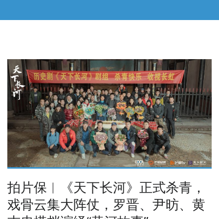
拍片保︱《天下长河》正式杀青，
戏骨云集大阵仗，罗晋、尹昉、黄