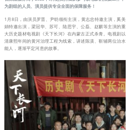
为剧组的人员、演员提供专业全面的保障服务！
1月8日，由演员罗晋、尹昉领衔主演，黄志忠特邀主演，奚美
娟特邀出演，梁冠华、苏可、陆思宇、公磊、赵麒等主演的重
大历史题材电视剧《天下长河》在内蒙古正式杀青。电视剧以
清康熙年间的黄河治理工程为线索，讲述陈潢、靳辅两位治水
能人，逐渐平定河患的故事。