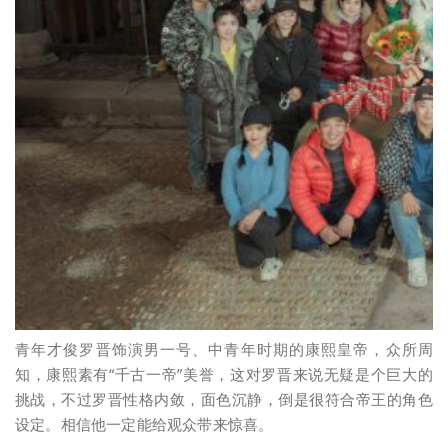
青年才俊罗晋饰演男一号、中青年时期的康熙皇帝，众所周
知，康熙素有“千古一帝”美誉，这对罗晋来说无疑是个巨大的
挑战，不过罗晋性格内敛，面色沉静，倒是很符合帝王的角色
设定。相信他一定能给观众带来惊喜。