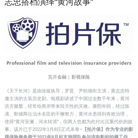
志忠搭档演绎“黄河故事”
Professional film and television insurance providers
完片金融｜影视保险
《天下长河》是由张挺执导，罗晋、尹昉领衔主演，黄志忠特
邀主演的古装历史剧。电视剧讲述了中国过去数千年来，黄河
洪灾频繁，经常给两岸带来毁灭性的灾难。康熙年间，经过陈
潢、靳辅两位治水名臣的不懈努力，黄河水患得到有效治理，
使得“黄河安澜，河水转清”，但两人也都为此付出沉重代价的故
事。该片已于2022年1月8日正式杀青~
【拍片保】作为专业的影
视保险服务商于2021年8月起支持团队参与该电影的拍摄工作，