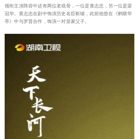
领衔主演阵容中还有两位老戏骨，一位是黄志忠，另一位是梁
冠华。黄志忠在剧中饰演历史名臣靳辅，此前他曾在《鹤唳华
亭》中与罗晋合作，饰演一对皇家父子。