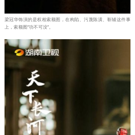
梁冠华饰演的是权相索额图，在构陷、污蔑陈潢、靳辅这件事
上，索额图“功不可没”。