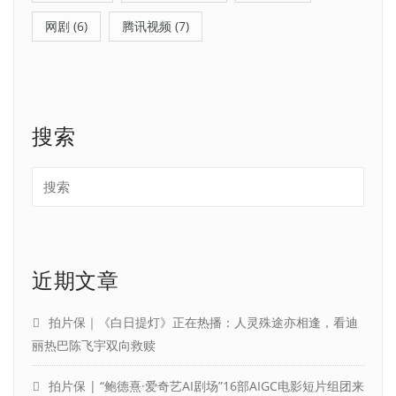
网剧
(6)
腾讯视频
(7)
搜索
近期文章
拍片保｜《白日提灯》正在热播：人灵殊途亦相逢，看迪
丽热巴陈飞宇双向救赎
拍片保 | “鲍德熹·爱奇艺AI剧场”16部AIGC电影短片组团来