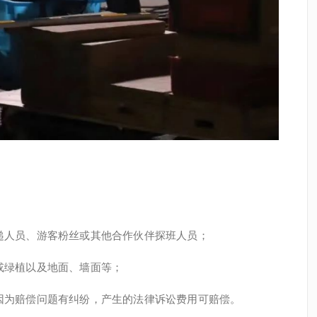
递人员、游客粉丝或其他合作伙伴探班人员；
或绿植以及地面、墙面等；
因为赔偿问题有纠纷，产生的法律诉讼费用可赔偿。