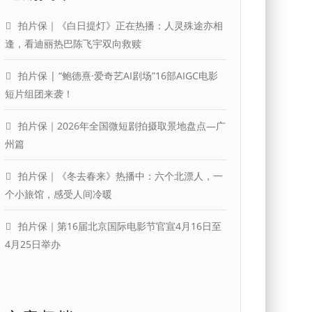
拍片保｜《白日提灯》正在热播：人灵殊途亦相
逢，看迪丽热巴陈飞宇双向救赎
拍片保 | “鲍德熹·爱奇艺AI剧场”16部AIGC电影
短片组团来袭！
拍片保｜2026年全国微短剧拍摄取景地盘点—广
州篇
拍片保｜《冬去春来》热播中：六个北漂人，一
个小旅馆，感受人间冷暖
拍片保｜第16届北京国际电影节官宣4月16日至
4月25日举办