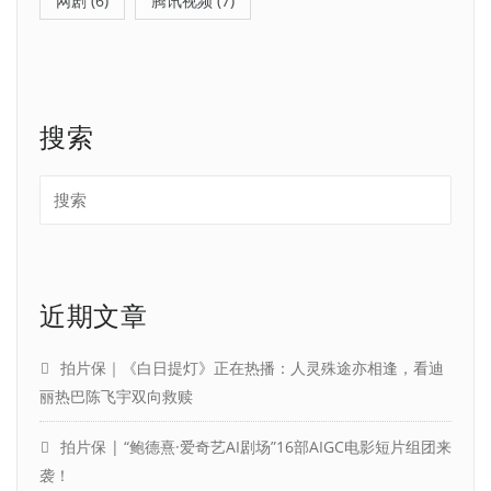
网剧
(6)
腾讯视频
(7)
搜索
近期文章
拍片保｜《白日提灯》正在热播：人灵殊途亦相逢，看迪
丽热巴陈飞宇双向救赎
拍片保 | “鲍德熹·爱奇艺AI剧场”16部AIGC电影短片组团来
袭！