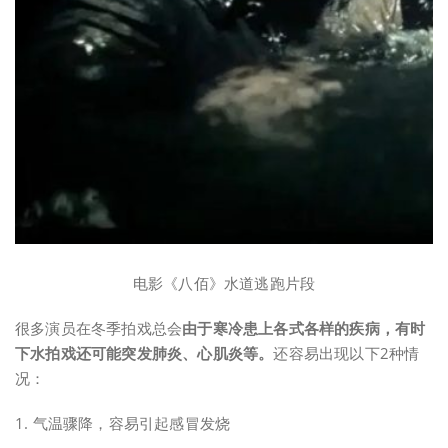
电影《八佰》水道逃跑片段
很多演员在冬季拍戏总会
由于寒冷患上各式各样的疾病，有时
下水拍戏还可能突发肺炎、心肌炎等。
还容易出现以下2种情
况：
1. 气温骤降，容易引起感冒发烧