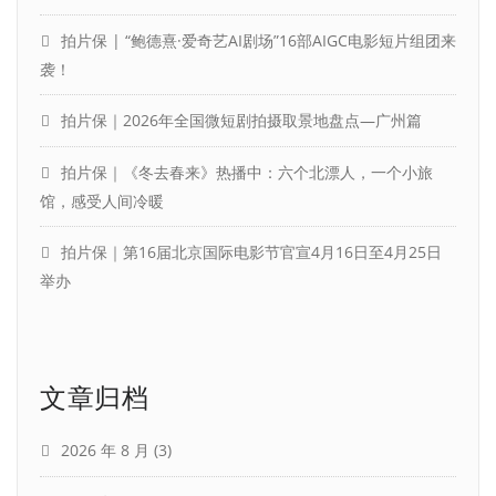
拍片保 | “鲍德熹·爱奇艺AI剧场”16部AIGC电影短片组团来
袭！
拍片保｜2026年全国微短剧拍摄取景地盘点—广州篇
拍片保｜《冬去春来》热播中：六个北漂人，一个小旅
馆，感受人间冷暖
拍片保｜第16届北京国际电影节官宣4月16日至4月25日
举办
文章归档
2026 年 8 月
(3)