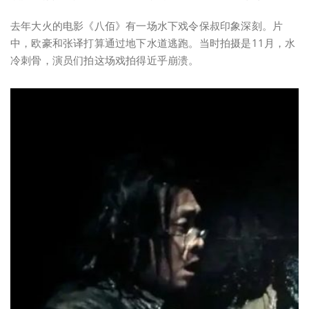
去年大火的电影《八佰》有一场水下戏令保叔印象深刻。片
中，欧豪和张译打算通过地下水道逃跑。当时拍摄是11月，水
冷刺骨，演员们拍这场戏拍得近乎崩溃。