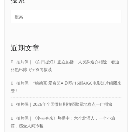
近期文章
拍片保｜《白日提灯》正在热播：人灵殊途亦相逢，看迪
丽热巴陈飞宇双向救赎
拍片保 | “鲍德熹·爱奇艺AI剧场”16部AIGC电影短片组团来
袭！
拍片保｜2026年全国微短剧拍摄取景地盘点—广州篇
拍片保｜《冬去春来》热播中：六个北漂人，一个小旅
馆，感受人间冷暖