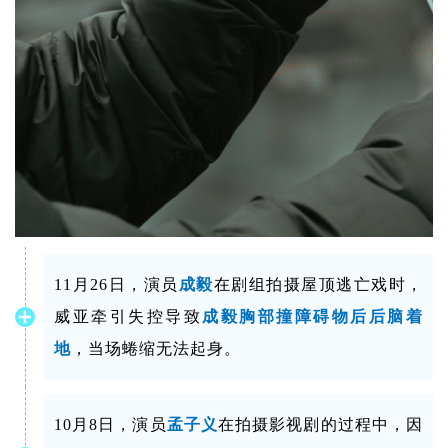
11月26日，演员
成毅
在剧组拍摄屋顶逃亡戏时，
威亚牵引失控导致
成毅胸部撞障碍物后后脑着
地
，
当场蜷缩无法起身。
10月8日，演员
孟子义
在拍摄影视剧的过程中，因