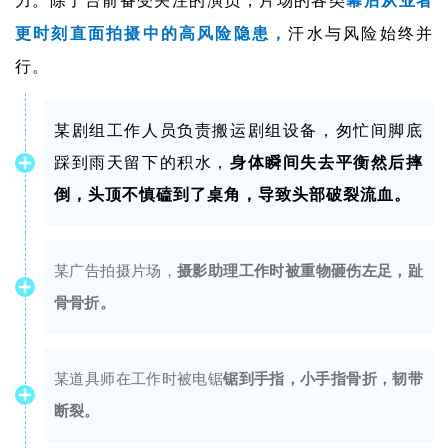
力。除了台前备受关注的演员，片场的各类
幕后从业者
更时刻直面拍摄中的高风险隐患，
汗水与风险始终并
行。
某剧组工作人员负责搬运剧组设备，匆忙间脚底
踩到雨天留下的积水，
身体瞬间失去平衡然后摔
倒，头顶不慎磕到了桌角，导致头部破裂流血。
某广告拍摄片场，
摄影助理工作时被重物砸伤左足，趾
骨骨折。
某道具师在工作时被电锯
锯到手指，小手指骨折，韧带
断裂。