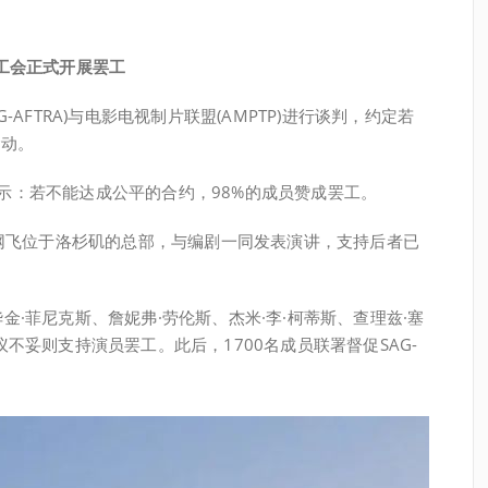
工会正式开展罢工
AFTRA)与电影电视制片联盟(AMPTP)进行谈判，约定若
运动。
果显示：若不能达成公平的合约，98%的成员赞成罢工。
台网飞位于洛杉矶的总部，与编剧一同发表演讲，支持后者已
·菲尼克斯、詹妮弗·劳伦斯、杰米·李·柯蒂斯、查理兹·塞
不妥则支持演员罢工。此后，1700名成员联署督促SAG-