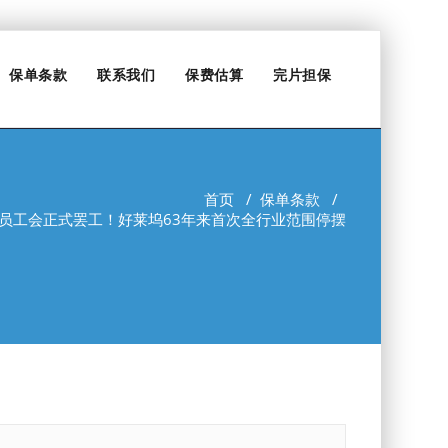
保单条款
联系我们
保费估算
完片担保
首页
/
保单条款
/
员工会正式罢工！好莱坞63年来首次全行业范围停摆