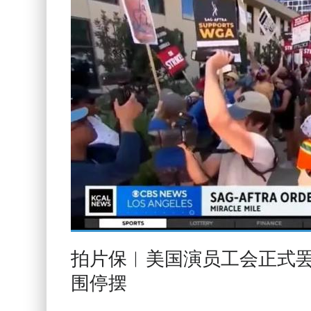
拍片保︱美国演员工会正式罢
围停摆