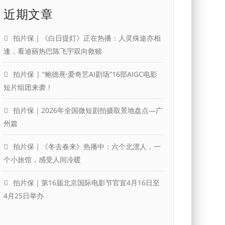
近期文章
拍片保｜《白日提灯》正在热播：人灵殊途亦相
逢，看迪丽热巴陈飞宇双向救赎
拍片保 | “鲍德熹·爱奇艺AI剧场”16部AIGC电影
短片组团来袭！
拍片保｜2026年全国微短剧拍摄取景地盘点—广
州篇
拍片保｜《冬去春来》热播中：六个北漂人，一
个小旅馆，感受人间冷暖
拍片保｜第16届北京国际电影节官宣4月16日至
4月25日举办