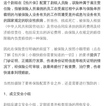
这个剧组在【拍片保】配置了剧组人员险，该险种属于雇主责
任险，指被保险人所雇佣的员工在受雇过程中从事与保险单所
载明的与被保险人业务有关的工作而遭受意外或患与业务有关
的国家规定的职业性疾病，
所致伤、残或死亡，被保险人根据
《中华人民共和国劳动法》及劳动合同应承担的医药费用及经
济赔偿责任，包括应支出的诉讼费用，由保险人在规定的赔偿
限额内负责赔偿的一种保险。
因此在保险责任明确的前提下，被保险人按照小额理赔（点击
了解【拍片保｜小额快赔你需要知道的一切】）的要求
提供了
门诊证明、正规医疗发票、伤者身份证明信息等相关证明的情
况下，经保险公司审核，故最终赔付了检查费、治疗费，伤者
快速拿到理赔款。
当然拍摄除了要将保险配置齐全之外，还是需要进行预防的：
1、成立安全小组
剧组应建立安全小组，定期巡查并检查现场的用电安全。