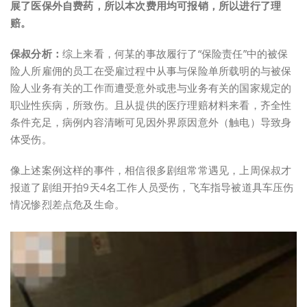
展了医保外自费药，所以本次费用均可报销，所以进行了理
赔。
保叔分析：
综上来看，何某的事故履行了“保险责任”中的被保
险人所雇佣的员工在受雇过程中从事与保险单所载明的与被保
险人业务有关的工作而遭受意外或患与业务有关的国家规定的
职业性疾病，所致伤。且从提供的医疗理赔材料来看，齐全性
条件充足，病例内容清晰可见因外界原因意外（触电）导致身
体受伤。
像上述案例这样的事件，相信很多剧组常常遇见，上周保叔才
报道了剧组开拍9天4名工作人员受伤，飞车指导被道具车压伤
情况惨烈差点危及生命。