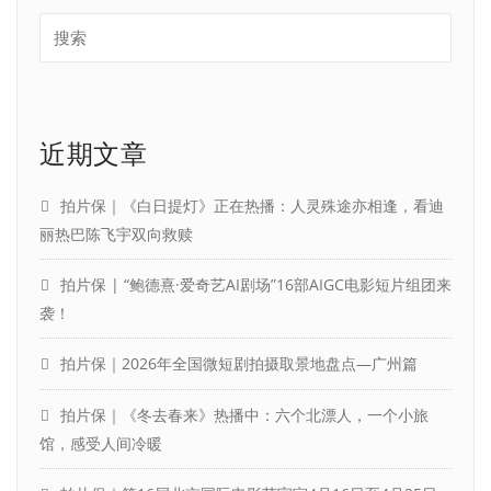
近期文章
拍片保｜《白日提灯》正在热播：人灵殊途亦相逢，看迪
丽热巴陈飞宇双向救赎
拍片保 | “鲍德熹·爱奇艺AI剧场”16部AIGC电影短片组团来
袭！
拍片保｜2026年全国微短剧拍摄取景地盘点—广州篇
拍片保｜《冬去春来》热播中：六个北漂人，一个小旅
馆，感受人间冷暖