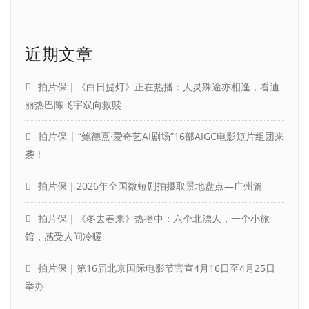
近期文章
拍片保｜《白日提灯》正在热播：人灵殊途亦相逢，看迪
丽热巴陈飞宇双向救赎
拍片保 | “鲍德熹·爱奇艺AI剧场”16部AIGC电影短片组团来
袭！
拍片保｜2026年全国微短剧拍摄取景地盘点—广州篇
拍片保｜《冬去春来》热播中：六个北漂人，一个小旅
馆，感受人间冷暖
拍片保｜第16届北京国际电影节官宣4月16日至4月25日
举办