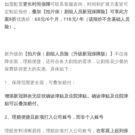
如需配置
更长时间保障
可联系客服咨询，时间和扩展方案皆可
定制后报价，
叠加【拍片保︱剧组人员新冠保障险】可享此方
案
8折
优惠价：
60元/6个月，118元/ 年（该报价不含基础人员
险）。
新升级的
【拍片保︱剧组人员险（升级新冠保障版）】
不仅保
障全面，理赔便捷，还符合各大剧组的需求，让剧组花少量的
保费获得更大的实惠。具体如下：
1、保障范围更全面，可叠加赔付：
增添新冠肺炎无症状确诊津贴及住院津贴。
确诊津贴及住院津
贴可以叠加赔付。
2、理赔便捷且款项打入公司账号，而非个人账号
理赔资料清晰易得，理赔款项打入公司账号，
在
客观上起到保