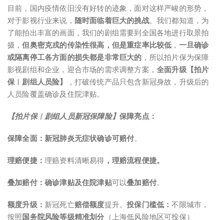
目前，国内疫情依旧没有好转的迹象，面对这样严峻的形势，
对于影视行业来说，
随时面临着巨大的挑战
。我们都知道，为
了能拍出丰富的画面，我们的剧组需要到全国各地进行取景拍
摄，
但奥密克戎的传染性很高，但是重症率比较低
，
一旦确诊
或隔离停工各方面的损失都是非常巨大的
，所以拍片保为保障
影视剧组和企业，迎合市场的需求调整方案，
全面升级【拍片
保︱剧组人员险】
，打破传统产品只包含新冠身故，升级后的
人员险覆盖确诊及住院津贴。
【拍片保︱剧组人员新冠保障险】
保障亮点：
保障全面：
新冠肺炎
无症状确诊可赔付
。
理赔便捷：
理赔资料清晰易得
，
理赔流程便捷。
叠加赔付：
确诊津贴及住院津贴
可以
叠加赔付
。
额度升级：
新冠死亡
赔偿额度
提升。
投保门槛低：
不限城市，
按照
国务院风险等级精准划分
（上海低风险地区可投保）