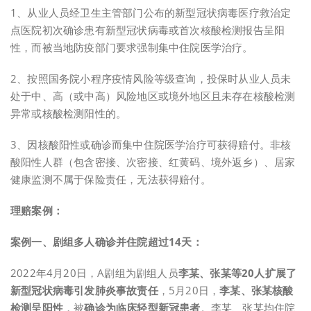
1、从业人员经卫生主管部门公布的新型冠状病毒医疗救治定
点医院初次确诊患有新型冠状病毒或首次核酸检测报告呈阳
性，而被当地防疫部门要求强制集中住院医学治疗。
2、按照国务院小程序疫情风险等级查询，投保时从业人员未
处于中、高（或中高）风险地区或境外地区且未存在核酸检测
异常或核酸检测阳性的。
3、因核酸阳性或确诊而集中住院医学治疗可获得赔付。非核
酸阳性人群（包含密接、次密接、红黄码、境外返乡）、居家
健康监测不属于保险责任，无法获得赔付。
理赔案例：
案例一、剧组多人确诊并住院超过14天：
2022年4月20日，A剧组为剧组人员
李某、张某等20人扩展了
新型冠状病毒引发肺炎事故责任
，5月20日，
李某、张某核酸
检测呈阳性
，被
确诊为临床轻型新冠患者
。李某、张某均住院