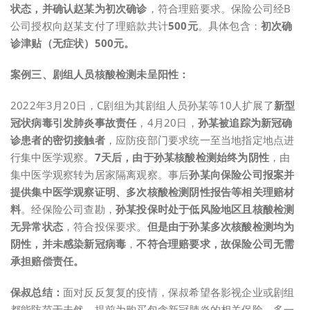
状态，并确认赵某为初次确诊
，符合理赔要求。保险公司经B
公司授权向赵某支付了理赔款共计
500元
。具体包含：
初次确
诊津贴（无症状）500元。
案例三、剧组人员核酸检测未呈阳性：
2022年3月20日，C剧组为其剧组人员孙某等10人扩展了
新型
冠状病毒引发肺炎事故责任
，4月20日，
孙某被追踪为新冠确
诊患者的密切接触者
，应防疫部门要求统一至当地指定地点进
行集中医学观察。
7天后，由于孙某核酸检测始终为阴性
，由
集中医学观察转为居家隔离观察。事后
孙某向保险公司报案并
提供集中医学观察证明、多次核酸检测阴性报告等相关理赔材
料
。经保险公司查勘，
孙某投保时处于低风险地区且核酸检测
无异常状态
，符合投保要求。
但是由于孙某多次核酸检测均为
阴性，并未感染新冠病毒
，
不符合理赔要求，故保险公司无需
承担赔偿责任。
保叔总结：
面对反反复复的疫情，保叔希望各影视企业或剧组
都能防范于未然，提前为购买包含新冠肺炎的相关保险，多一