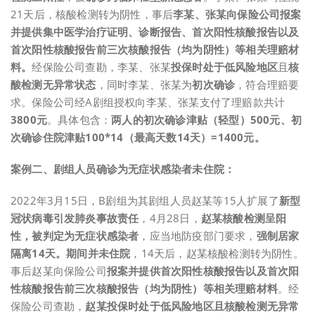
21天后，核酸检测转为阴性，事后
李某、张某向保险公司报案
并提供
集中医学治疗证明、诊断报告、首次阳性核酸报告以及
首次阳性核酸报告前三次核酸报告（均为阴性）等相关理赔材
料。
经保险公司查勘，李某、张某
投保时处于低风险地区
且
核
酸检测无异常状态
，同时李某、张某为
初次确诊
，符合理赔要
求。保险公司经A剧组授权向李某、张某支付了理赔款共计
3800元
。具体包含：
两人的初次确诊津贴（轻型）500元、初
次确诊住院津贴100*14（最高天数14天）=1400元。
案例二、剧组人员确诊为无症状感染者未住院：
2022年3月15日，B剧组为其剧组人员赵某等15人扩展了
新型
冠状病毒引发肺炎事故责任
，4月28日，
赵某核酸检测呈阳
性，被判定为无症状感染者
，应当地防疫部门要求，
强制居家
隔离14天。期间并未住院
，14天后，赵某核酸检测转为阴性。
事后赵某向保险公司
报案并提供首次阳性核酸报告以及首次阳
性核酸报告前三次核酸报告（均为阴性）等相关理赔材料
。经
保险公司查勘，
赵某投保时处于低风险地区且核酸检测无异常