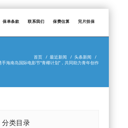
保单条款
联系我们
保费估算
完片担保
首页
/
最近新闻
/
头条新闻
/
携手海南岛国际电影节“青椰计划”，共同助力青年创作
分类目录