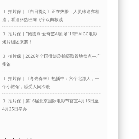
拍片保｜《白日提灯》正在热播：人灵殊途亦相
逢，看迪丽热巴陈飞宇双向救赎
拍片保 | “鲍德熹·爱奇艺AI剧场”16部AIGC电影
短片组团来袭！
拍片保｜2026年全国微短剧拍摄取景地盘点—广
州篇
拍片保｜《冬去春来》热播中：六个北漂人，一
个小旅馆，感受人间冷暖
拍片保｜第16届北京国际电影节官宣4月16日至
4月25日举办