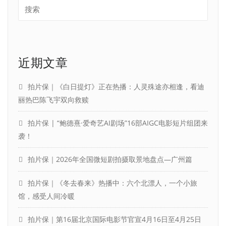
近期文章
拍片保｜《白日提灯》正在热播：人灵殊途亦相逢，看迪
丽热巴陈飞宇双向救赎
拍片保 | “鲍德熹·爱奇艺AI剧场”16部AIGC电影短片组团来
袭！
拍片保｜2026年全国微短剧拍摄取景地盘点—广州篇
拍片保｜《冬去春来》热播中：六个北漂人，一个小旅
馆，感受人间冷暖
拍片保｜第16届北京国际电影节官宣4月16日至4月25日