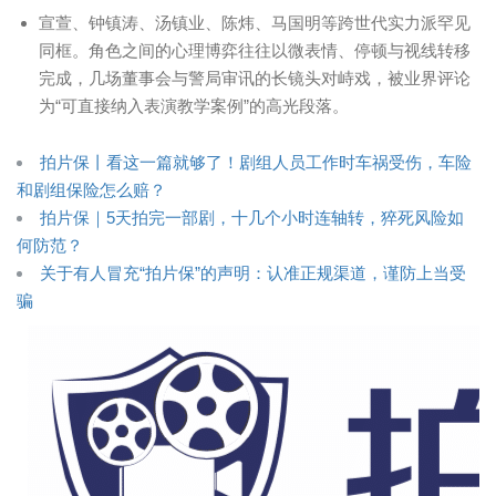
宣萱、钟镇涛、汤镇业、陈炜、马国明等跨世代实力派罕见
同框。角色之间的心理博弈往往以微表情、停顿与视线转移
完成，几场董事会与警局审讯的长镜头对峙戏，被业界评论
为“可直接纳入表演教学案例”的高光段落。
拍片保丨看这一篇就够了！剧组人员工作时车祸受伤，车险
和剧组保险怎么赔？
拍片保｜5天拍完一部剧，十几个小时连轴转，猝死风险如
何防范？
关于有人冒充“拍片保”的声明：认准正规渠道，谨防上当受
骗