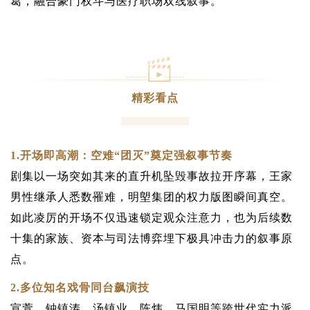
葛，融合豪门权斗与医疗职场双线叙事。
精彩看点
1.
开场即高潮：空难“团灭”奠定强叙事节奏
剧集以一场突如其来的直升机坠毁事故拉开序幕，王家
男性继承人悉数罹难，明塱集团的权力版图瞬间真空。
如此凌厉的开场不仅迅速锁定观众注意力，也为后续数
十集的家族、资本与司法博弈埋下极具冲击力的叙事原
点。
2.多位知名
戏骨同台飙演技
宣萱、钟镇涛、汤镇业、陈炜、马国明等跨世代实力派