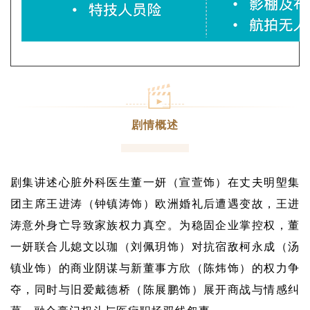
剧情概述
剧集讲述心脏外科医生董一妍（宣萱饰）在丈夫明塱集
团主席王进涛（钟镇涛饰）欧洲婚礼后遭遇变故，王进
涛意外身亡导致家族权力真空。为稳固企业掌控权，董
一妍联合儿媳文以珈（刘佩玥饰）对抗宿敌柯永成（汤
镇业饰）的商业阴谋与新董事方欣（陈炜饰）的权力争
夺，同时与旧爱戴德桥（陈展鹏饰）展开商战与情感纠