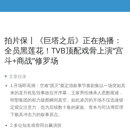
拍片保丨《巨塔之后》正在热播：
全员黑莲花！TVB顶配戏骨上演“宫
斗+商战”修罗场
文章目录
1.开场即高潮：空难“团灭”奠定强叙事节奏剧集以一场突如其
来的直升机坠毁事故拉开序幕，王家男性继承人悉数罹难，
明塱集团的权力版图瞬间真空。如此凌厉的开场不仅迅速锁
定观众注意力，也为后续数十集的家族、资本与司法博弈埋
下极具冲击力的叙事原点。
2.多位知名戏骨同台飙演技