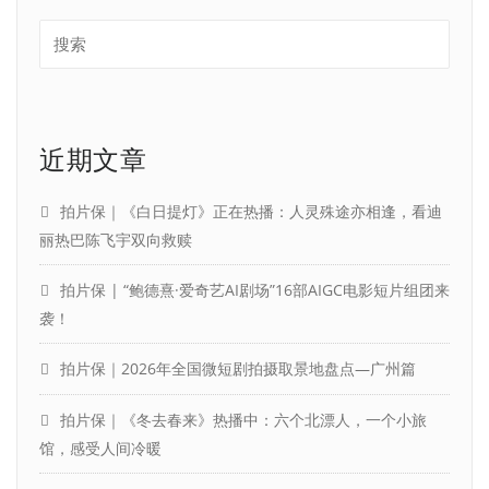
近期文章
拍片保｜《白日提灯》正在热播：人灵殊途亦相逢，看迪
丽热巴陈飞宇双向救赎
拍片保 | “鲍德熹·爱奇艺AI剧场”16部AIGC电影短片组团来
袭！
拍片保｜2026年全国微短剧拍摄取景地盘点—广州篇
拍片保｜《冬去春来》热播中：六个北漂人，一个小旅
馆，感受人间冷暖