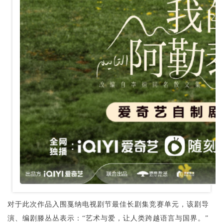
对于此次作品入围戛纳电视剧节最佳长剧集竞赛单元，该剧导
演、编剧滕丛丛表示：“艺术与爱，让人类跨越语言与国界。”