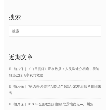
搜索
近期文章
拍片保｜《白日提灯》正在热播：人灵殊途亦相逢，看迪
丽热巴陈飞宇双向救赎
拍片保 | “鲍德熹·爱奇艺AI剧场”16部AIGC电影短片组团来
袭！
拍片保｜2026年全国微短剧拍摄取景地盘点—广州篇