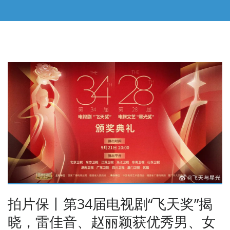
拍片保丨第34届电视剧“飞天奖”揭
晓，雷佳音、赵丽颖获优秀男、女