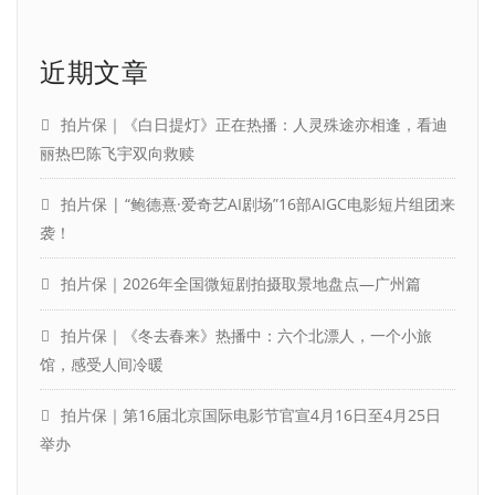
近期文章
拍片保｜《白日提灯》正在热播：人灵殊途亦相逢，看迪
丽热巴陈飞宇双向救赎
拍片保 | “鲍德熹·爱奇艺AI剧场”16部AIGC电影短片组团来
袭！
拍片保｜2026年全国微短剧拍摄取景地盘点—广州篇
拍片保｜《冬去春来》热播中：六个北漂人，一个小旅
馆，感受人间冷暖
拍片保｜第16届北京国际电影节官宣4月16日至4月25日
举办