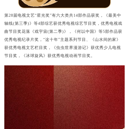
第28届电视文艺“星光奖”有六大类共14部作品获奖，《最美中
轴线(第三季)》等4部综艺获优秀电视综艺节目奖，优秀电视戏
曲节目奖花落《戏宇宙(第二季)》，《何以中国》等5部作品获
优秀电视纪录片奖，“这十年”主题系列节目、《山水间的家》
获优秀电视文艺栏目奖，《虫虫世界漫游记》获优秀少儿电视
节目奖，《冰球旋风》获优秀电视动画节目奖。