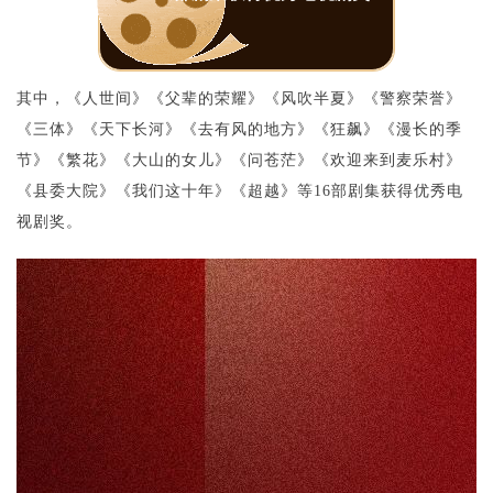
其中，《人世间》《父辈的荣耀》《风吹半夏》《警察荣誉》
《三体》《天下长河》《去有风的地方》《狂飙》《漫长的季
节》《繁花》《大山的女儿》《问苍茫》《欢迎来到麦乐村》
《县委大院》《我们这十年》《超越》等16部剧集获得优秀电
视剧奖。