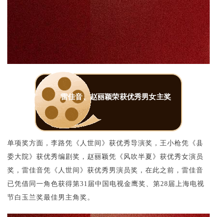
雷佳音、赵丽颖荣获优秀男女主奖
单项奖方面，李路凭《人世间》获优秀导演奖，王小枪凭《县
委大院》获优秀编剧奖，赵丽颖凭《风吹半夏》获优秀女演员
奖，雷佳音凭《人世间》获优秀男演员奖，在此之前，雷佳音
已凭借同一角色获得第31届中国电视金鹰奖、第28届上海电视
节白玉兰奖最佳男主角奖。