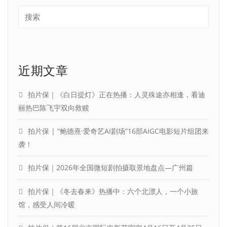
近期文章
拍片保｜《白日提灯》正在热播：人灵殊途亦相逢，看迪
丽热巴陈飞宇双向救赎
拍片保 | “鲍德熹·爱奇艺AI剧场”16部AIGC电影短片组团来
袭！
拍片保｜2026年全国微短剧拍摄取景地盘点—广州篇
拍片保｜《冬去春来》热播中：六个北漂人，一个小旅
馆，感受人间冷暖