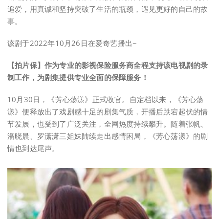
追爱，用真诚和坚持突破了生活的瓶颈，遇见更好的自己的故
事。
该剧于2022年10月26日在爱奇艺播出~
【拍片保】作为专业的影视保险服务商全程支持该电视剧的录
制工作，为剧集提供专业全面的保障服务！
10月30日，《芳心荡漾》正式收官。自定档以来，《芳心荡
漾》便释放出了戏剧感十足的剧集气质，开播后跌宕起伏的情
节发展，也受到了广泛关注，全网热度持续攀升。随着张帆、
潘晓晨、罗潇潇三姐妹陆续走出感情困局，《芳心荡漾》的剧
情也到达尾声。