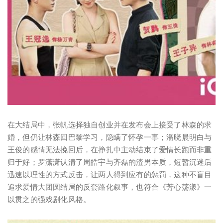
在大结局中，张帆选择独自创业并在发布会上接受了林森的求
婚，但仍让林森回巴黎学习，隐瞒了怀孕一事；潘晓晨明白与
王俊的感情无法挽回后，在挣扎中主动结束了爱情长跑而非重
归于好；罗潇潇认清了周皓宇与齐磊的渣男本质，短暂沉迷后
迅速以理性的方式反击，让两人得到应有的惩罚，这种不盲目
追求爱情大团圆结局的反套路化叙事，也符合《芳心荡漾》一
以贯之的强戏剧化风格。