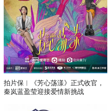
拍片保︱《芳心荡漾》正式收官，
秦岚蓝盈莹迎接爱情新挑战