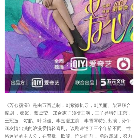
《芳心荡漾》是由五百监制，刘紫微执导，刘美丽、柒豆联合
编剧 ，秦岚、蓝盈莹、郑合惠子领衔主演，王子异特别主演，
王冠逸、贺鹏、叶盛佳、李嘉灏主演，李雪琴特别出演，孙伊
涵友情出演的浪漫爱情轻喜剧。该剧讲述了三个年龄不同、性
格迥异的主人公，在背叛、欺骗、陷阱面前， 勇敢应战，努力