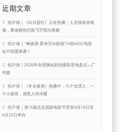
近期文章
拍片保｜《白日提灯》正在热播：人灵殊途亦相
逢，看迪丽热巴陈飞宇双向救赎
拍片保 | “鲍德熹·爱奇艺AI剧场”16部AIGC电影
短片组团来袭！
拍片保｜2026年全国微短剧拍摄取景地盘点—广
州篇
拍片保｜《冬去春来》热播中：六个北漂人，一
个小旅馆，感受人间冷暖
拍片保｜第16届北京国际电影节官宣4月16日至
4月25日举办