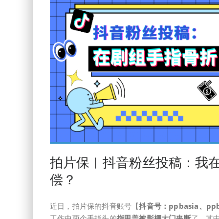
拍片保︱抖音粉丝投稿：我
偿？
近日，拍片保的抖音账号【
抖音号：ppbasia、ppb
工作中两个手指头的
指甲盖被影棚大门夹断
了，其