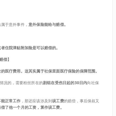
伤属于意外事件，
意外
保险能给与赔偿。
或者住院津贴附加险是可以赔偿的。
赔偿】
致的医疗费用。这其实属于社保里面医疗保险的保障范围。
情况的，需要粉丝所在的
剧组在受伤日起的30日内
向社保
不能正常工作
，那还应该涉及到
误工费
的赔偿，事后保叔又
赔偿了他一个月的工资，算作误工费。