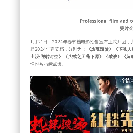
Professional film and 
完片
1月31日，2024年春节档电影预售宣布正式开启
档2024年春节档，分别为：
《热辣滚烫》《飞驰人
出没·逆转时空》《八戒之天蓬下界》《破战》《黄
情也被持续点燃。