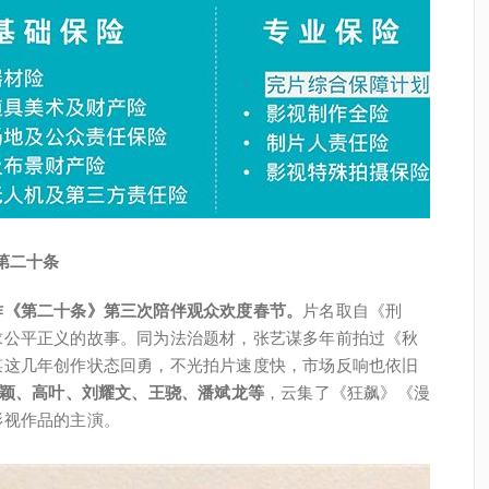
第二十条
作《第二十条》第三次陪伴观众欢度春节。
片名取自《刑
求公平正义的故事。同为法治题材，张艺谋多年前拍过《秋
谋这几年创作状态回勇，不光拍片速度快，市场反响也依旧
颖、高叶、刘耀文、王骁、潘斌龙等
，云集了《狂飙》《漫
影视作品的主演。