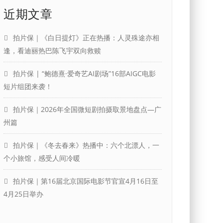
近期文章
拍片保｜《白日提灯》正在热播：人灵殊途亦相
逢，看迪丽热巴陈飞宇双向救赎
拍片保 | “鲍德熹·爱奇艺AI剧场”16部AIGC电影
短片组团来袭！
拍片保｜2026年全国微短剧拍摄取景地盘点—广
州篇
拍片保｜《冬去春来》热播中：六个北漂人，一
个小旅馆，感受人间冷暖
拍片保｜第16届北京国际电影节官宣4月16日至
4月25日举办