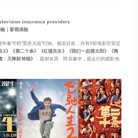
television insurance providers
金融｜影视保险
，龙年春节档“票房大战”打响。截至目前，共有9部电影官宣定
生2》《第二十条》《红毯先生》《我们一起摇太阳》《熊
貔：天降财神猫》
，题材各异、阵容豪华，观众们的观影热