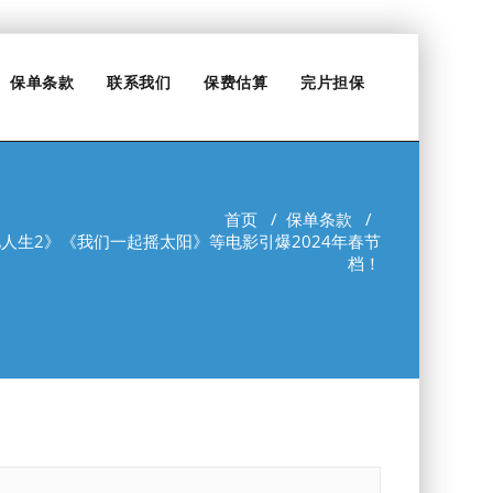
保单条款
联系我们
保费估算
完片担保
首页
/
保单条款
/
人生2》《我们一起摇太阳》等电影引爆2024年春节
档！