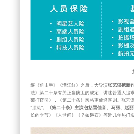
继《狙击手》《满江红》之后，大导演
张艺谋携新
法》第二十条有关正当防卫的规定，讲述普通人追
菊打官司》，《第二十条》风格更偏轻喜剧。张艺
“顶流”。
《第二十条》主演包括雷佳音、马丽、赵丽
长的季节》《人世间》《坚如磐石》等近几年热门