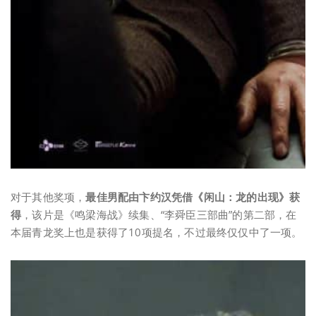
对于其他奖项，
最佳男配由卞约汉凭借《闲山：龙的出现》获
得
，该片是《鸣梁海战》续集、“李舜臣三部曲”的第二部，在
本届青龙奖上也是获得了10项提名，不过最终仅仅中了一项。