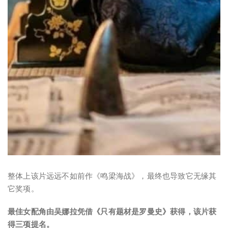
整体上该片远远不如前作《鸣梁海战》，最终也导致它无缘其
它奖项。
最佳女配角由吴娜拉凭借《只有题材是罗曼史》获得，该片获
得三项提名。