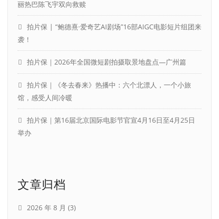
丽热巴陈飞宇双向救赎
拍片保 | “鲍德熹·爱奇艺AI剧场”16部AIGC电影短片组团来
袭！
拍片保｜2026年全国微短剧拍摄取景地盘点—广州篇
拍片保｜《冬去春来》热播中：六个北漂人，一个小旅
馆，感受人间冷暖
拍片保｜第16届北京国际电影节官宣4月16日至4月25日
举办
文章归档
2026 年 8 月
(3)