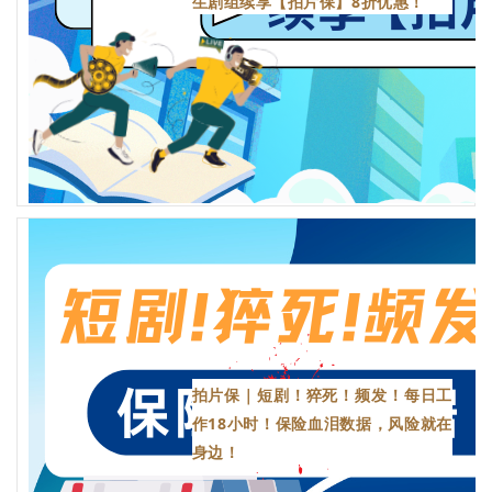
生剧组续享【拍片保】8折优惠！
拍片保｜短剧！猝死！频发！每日工
作18小时！保险血泪数据，风险就在
身边！