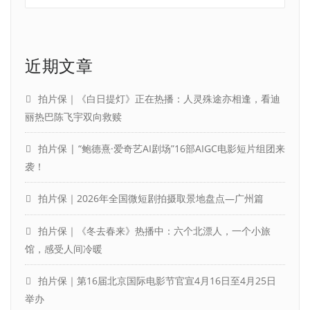
近期文章
拍片保｜《白日提灯》正在热播：人灵殊途亦相逢，看迪
丽热巴陈飞宇双向救赎
拍片保 | “鲍德熹·爱奇艺AI剧场”16部AIGC电影短片组团来
袭！
拍片保｜2026年全国微短剧拍摄取景地盘点—广州篇
拍片保｜《冬去春来》热播中：六个北漂人，一个小旅
馆，感受人间冷暖
拍片保｜第16届北京国际电影节官宣4月16日至4月25日
举办