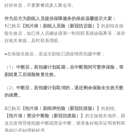
好好休息，不要聚餐或多人聚会等。
作为后方为剧组人员提供保障服务的保叔温馨提示大家：
1
已购买
【拍片保︱剧组人员险（新冠抗议版）】
的剧组在保
险生效后，如已有人员确诊请第一时间联系就诊隔离等，保存
好相关单据，及时联系理赔。
●在保险生效后，若这次剧组已因疫情而拍摄中断：
（1）
中断后，若拍摄计划延期，
在中断期间可暂停保险，等
剧组复工后保险恢复生效。
（2）
中断后，若拍摄计划取消的，退还剩余保险未生效天数
的保费。
2
已购买
【拍片保︱剧组停拍险（新冠抗疫版）】
的剧组、
【拍片保︱营业中断险（新冠抗疫版）】
的文娱相关场所，因
这次疫情导致拍摄中断或营业中断，请准备好相关证明资料联
系咱们开始理赔程序。