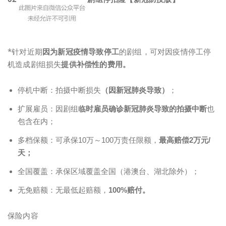
*针对近期
因为新冠疫情导致停工
的剧组，可对因疫情停工停
机造成剧组损失
提供补偿性的费用。
停机中断：拍摄中断损失
（因新冠肺炎导致）
；
扩展雇员：因剧组
临时雇员确诊新冠肺炎导致的拍摄中断
也
包含在内；
多档保额：可承保10万～100万责任限额，
最高赔偿2万元/
天；
全国覆盖：承保区域覆盖全国（港澳台、湖北除外）；
无免赔额：无最低起赔额，
100%赔付。
保险内容