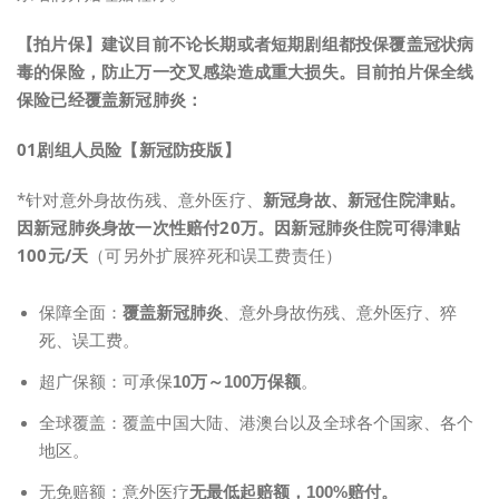
【拍片保】建议目前不论长期或者短期剧组都投保覆盖冠状病
毒的保险，防止万一交叉感染造成重大损失。目前拍片保全线
保险已经覆盖新冠肺炎：
0
1
剧组人员险【新冠防疫版】
*针对意外身故伤残、意外医疗、
新冠身故、新冠住院津贴。
因新冠肺炎身故一次性赔付20万。
因新冠肺炎住院可得津贴
100元/天
（可另外扩展猝死和误工费责任）
保障全面：
覆盖
新冠肺炎
、意外身故伤残、意外医疗、猝
死、误工费。
超广保额：可承保
10万～100万保额
。
全球覆盖：覆盖中国大陆、港澳台以及全球各个国家、各个
地区。
无免赔额：意外医疗
无最低起赔额，100%赔付。