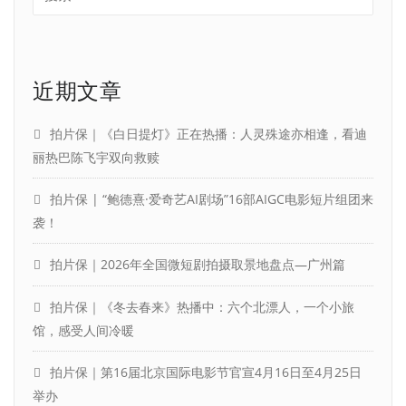
近期文章
拍片保｜《白日提灯》正在热播：人灵殊途亦相逢，看迪
丽热巴陈飞宇双向救赎
拍片保 | “鲍德熹·爱奇艺AI剧场”16部AIGC电影短片组团来
袭！
拍片保｜2026年全国微短剧拍摄取景地盘点—广州篇
拍片保｜《冬去春来》热播中：六个北漂人，一个小旅
馆，感受人间冷暖
拍片保｜第16届北京国际电影节官宣4月16日至4月25日
举办