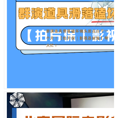
群演道具滑落磕坏镜头差点白干一
个月！【拍片保｜影视器材险】帮
大忙！