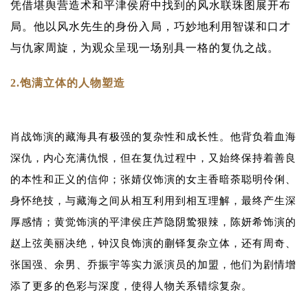
凭借堪舆营造术和平津侯府中找到的风水联珠图展开布
局。他以风水先生的身份入局，巧妙地利用智谋和口才
与仇家周旋，为观众呈现一场别具一格的复仇之战。
2.饱满立体的人物塑造
肖战饰演的藏海具有极强的复杂性和成长性。他背负着血海
深仇，内心充满仇恨，但在复仇过程中，又始终保持着善良
的本性和正义的信仰；
张婧仪饰演的女主香暗荼聪明伶俐、
身怀绝
技，与藏海之间从相互利用到相互理解，最终产生深
厚感情；黄觉饰演的平津侯庄芦隐阴鸷狠辣，陈妍希饰演的
赵上弦美丽决绝，钟汉良饰演的蒯铎复杂立体，还有周奇、
张国强、余男、乔振宇等实力派演员的加盟，他们为剧情增
添了更多的色彩与深度，使得人物关系错综复杂。