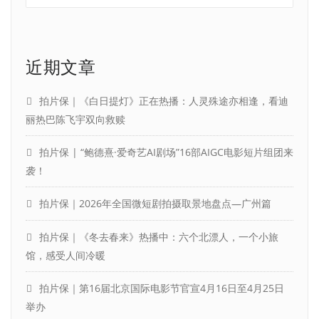
近期文章
拍片保｜《白日提灯》正在热播：人灵殊途亦相逢，看迪
丽热巴陈飞宇双向救赎
拍片保 | “鲍德熹·爱奇艺AI剧场”16部AIGC电影短片组团来
袭！
拍片保｜2026年全国微短剧拍摄取景地盘点—广州篇
拍片保｜《冬去春来》热播中：六个北漂人，一个小旅
馆，感受人间冷暖
拍片保｜第16届北京国际电影节官宣4月16日至4月25日
举办