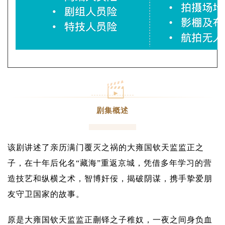
剧集概述
该剧讲述了亲历满门覆灭之祸的大雍国钦天监监正之
子，在十年后化名“藏海”重返京城，凭借多年学习的营
造技艺和纵横之术，智博奸佞，揭破阴谋，携手挚爱朋
友守卫国家的故事。
原是大雍国钦天监监正蒯铎之子稚奴，一夜之间身负血