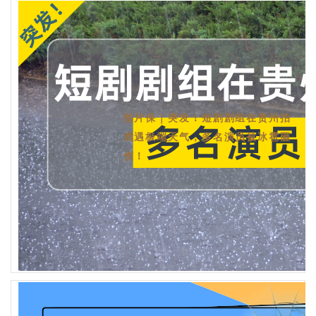
拍片保｜突发！短剧剧组在贵州拍
戏遇极端天气，多名演员被冰雹砸
伤！